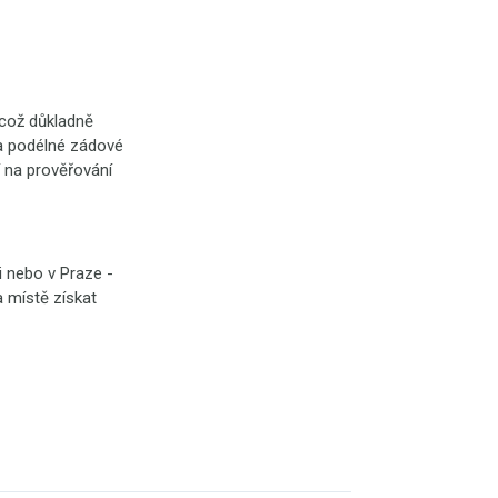
 což důkladně
) a podélné zádové
í na prověřování
 nebo v Praze -
a místě získat