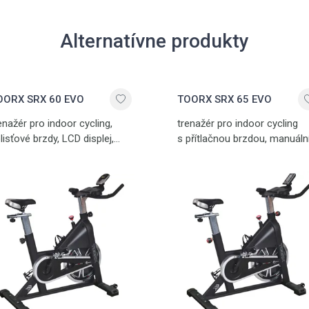
Alternatívne produkty
OORX SRX 60 EVO
TOORX SRX 65 EVO
enažér pro indoor cycling,
trenažér pro indoor cycling
lisťové brzdy, LCD displej,
s přítlačnou brzdou, manuáln
ně nastavitelný, dlaňové
nastavení zátěže,
nzory, kalibrovaný 20 kg
bezpečnostní rychlobrzda,
trvačník, nosnost 125 kg
držák na láhev, variabilní, LCD
displej, 22 kg setrvačník,
nosnost 125 kg