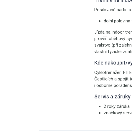
Posilované partie a 
dolní polovina 
Jízda na indoor tre
prověří oběhový sys
svalstvo (při zaleh
vlastní fyzické zda
Kde nakoupit/v
Cyklotrenažér FITE
Čestlicích a spojit
i odborné poradenst
Servis a záruky
2 roky záruka
značkový serv