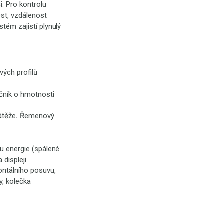
i. Pro kontrolu
ost, vzdálenost
tém zajistí plynulý
vých profilů
ačník o hmotnosti
átěže
.
Řemenový
bu energie (spálené
displeji.
ontálního posuvu,
y, kolečka