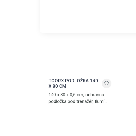
TOORX PODLOŽKA 140
X 80 CM
140 x 80 x 0,6 cm, ochranná
podložka pod trenažér, tlumí
hluk a vibrace, vyrobena z PVC