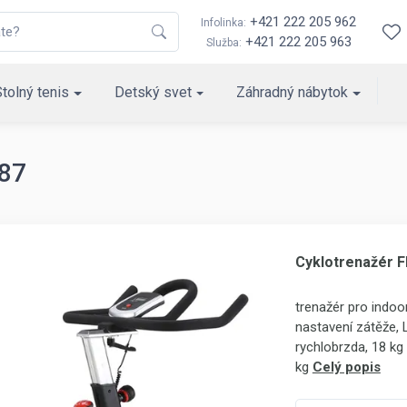
+421 222 205 962
Infolinka:
+421 222 205 963
Služba:
Stolný tenis
Detský svet
Záhradný nábytok
087
Cyklotrenažér F
trenažér pro indoo
nastavení zátěže, L
rychlobrzda, 18 kg
kg
Celý popis