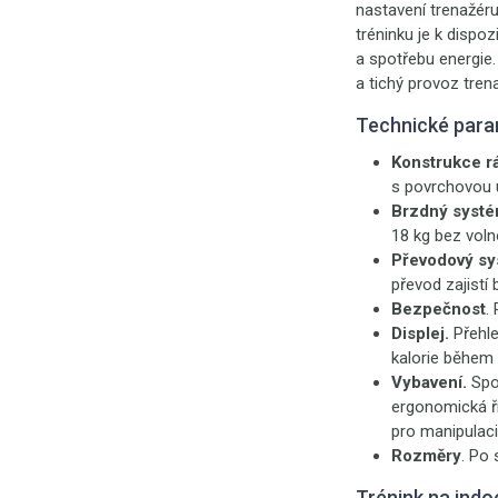
nastavení trenažéru
tréninku je k dispo
a spotřebu energie.
a tichý provoz trena
Technické para
Konstrukce r
s povrchovou 
Brzdný systé
18 kg bez vol
Převodový s
převod zajistí 
Bezpečnost
.
Displej.
Přehl
kalorie během 
Vybavení.
Spor
ergonomická ří
pro manipulaci
Rozměry
. Po 
Trénink na indo