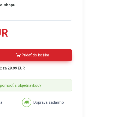
 e-shopu
UR
Pridať do košíka
áž za
29.99 EUR
 pomôcť s objednávkou?
ka
Doprava zadarmo