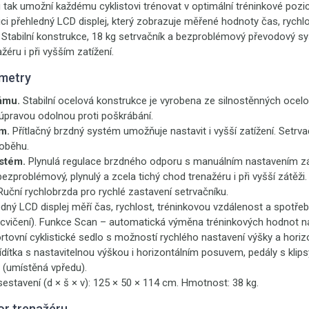
 tak umožní každému cyklistovi trénovat v optimální tréninkové pozic
zici přehledný LCD displej, který zobrazuje měřené hodnoty čas, rychl
 Stabilní konstrukce, 18 kg setrvačník a bezproblémový převodový sys
žéru i při vyšším zatížení.
metry
ámu.
Stabilní ocelová konstrukce je vyrobena ze silnostěnných ocelo
úpravou odolnou proti poškrábání.
m.
Přítlačný brzdný
systém umožňuje nastavit i vyšší zatížení. Setrv
noběhu.
ystém.
Plynulá regulace brzdného odporu s manuálním nastavením z
bezproblémový, plynulý a zcela tichý chod trenažéru i při vyšší zátěži.
 Ruční rychlobrzda pro rychlé zastavení setrvačníku.
edný LCD
displej měří čas, rychlost, tréninkovou vzdálenost a spotře
cvičení). Funkce Scan – automatická výměna tréninkových hodnot na 
tovní cyklistické sedlo s možností rychlého nastavení výšky a horiz
dítka s nastavitelnou výškou i horizontálním posuvem, pedály s klips
 (umístěná vpředu).
sestavení (d × š × v): 125 × 50 × 114 cm. Hmotnost: 38 kg.
or trenažéru