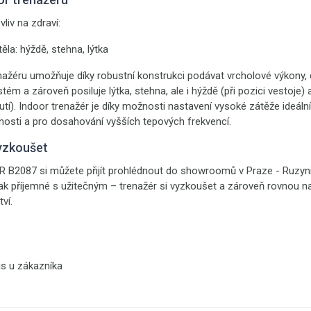
vliv na zdraví:
těla: hýždě, stehna, lýtka
nažéru umožňuje díky robustní konstrukci podávat vrcholové výkony,
tém a zároveň posiluje lýtka, stehna, ale i hýždě (při pozici vestoje
nutí). Indoor trenažér je díky možnosti nastavení vysoké zátěže ideáln
tnosti a pro dosahování vyšších tepových frekvencí.
yzkoušet
R B2087 si můžete přijít prohlédnout do showroomů v Praze - Ruzyni
 tak příjemné s užitečným – trenažér si vyzkoušet a zároveň rovnou n
ví.
is u zákazníka