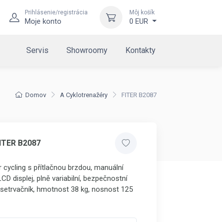
Prihlásenie/registrácia
Môj košík
Moje konto
0 EUR
Servis
Showroomy
Kontakty
Domov
A Cyklotrenažéry
FITER B2087
ITER B2087
r cycling s přítlačnou brzdou, manuální
CD displej, plně variabilní, bezpečnostní
 setrvačník, hmotnost 38 kg, nosnost 125