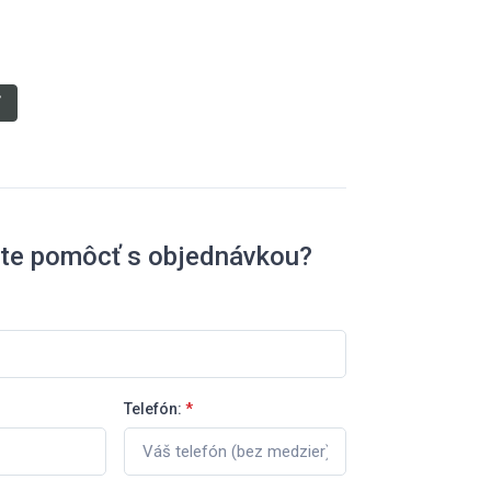
ť
ete pomôcť s objednávkou?
Telefón:
*