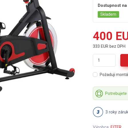
Dostupnost na
Skladem
400 E
333 EUR bez DPH
Požaduji mont
Potrebujete
3 roky záru
Výrobca:
FITER