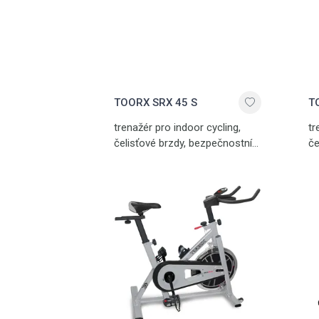
TOORX SRX 45 S
T
trenažér pro indoor cycling,
tr
čelisťové brzdy, bezpečnostní
če
rychlobrzda, LCD displej,
pl
stabilní konstrukce, variabilně
se
nastavitelný, vyvážený 18 kg
se
setrvačník, nosnost 125 kg