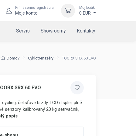
Prihlásenie/registrácia
Môj košík
Moje konto
0 EUR
Servis
Showroomy
Kontakty
Domov
Cyklotrenažéry
TOORX SRX 60 EVO
TOORX SRX 60 EVO
 cycling, čelisťové brzdy, LCD displej, plně
vé senzory, kalibrovaný 20 kg setrvačník,
lý popis
 e-shopu