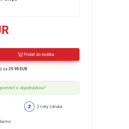
UR
Pridať do košíka
áž za
29.99 EUR
 pomôcť s objednávkou?
2 roky záruka
darmo