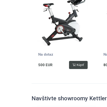
displej, vyvážený 22 kg
dr
setrvačník, nosnost 130 kg
di
se
Na dotaz
N
500 EUR
8
Kúpiť
Navštivte showroomy Kettler