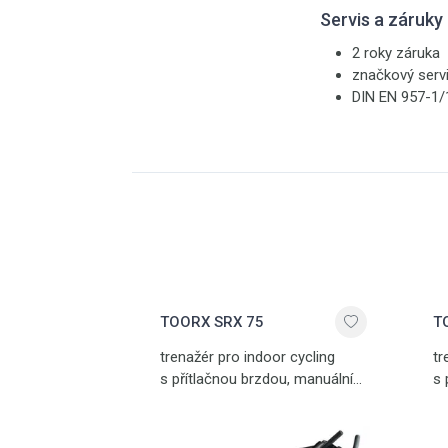
Servis a záruky
2 roky záruka
značkový serv
DIN EN 957-1/1
TOORX SRX 75
T
trenažér pro indoor cycling
tr
s přítlačnou brzdou, manuální
s 
nastavení zátěže,
na
bezpečnostní rychlobrzda, dva
SP
držáky na láhev, variabilní, LCD
ry