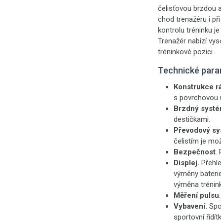
čelisťovou brzdou 
chod trenažéru i př
kontrolu tréninku je
Trenažér nabízí vys
tréninkové pozici.
Technické para
Konstrukce r
s povrchovou 
Brzdný systé
destičkami.
Převodový sy
čelistím je mo
Bezpečnost
.
Displej.
Přehl
výměny baterie
výměna trénink
Měření pulsu
Vybavení.
Spor
sportovní řídít