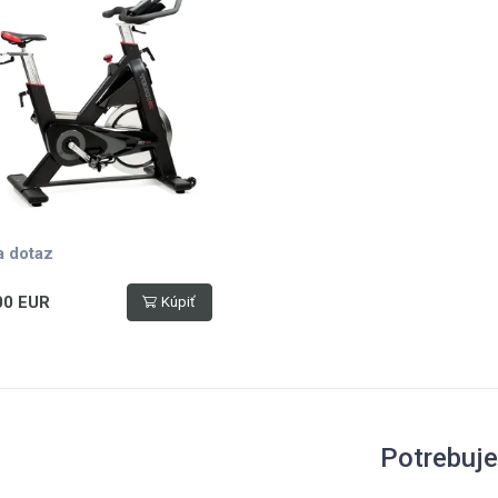
žáky na láhev, variabilní, LCD
splej, vyvážený 26 kg
trvačník, nosnost 150 kg
a dotaz
00 EUR
Kúpiť
Potrebuj