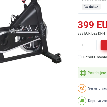
Na dotaz
399 E
333 EUR bez DPH
Požaduji mont
Potrebujete
Servis u vás
Doprava za