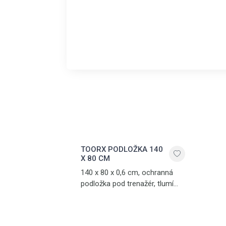
TOORX PODLOŽKA 140
X 80 CM
140 x 80 x 0,6 cm, ochranná
podložka pod trenažér, tlumí
hluk a vibrace, vyrobena z PVC