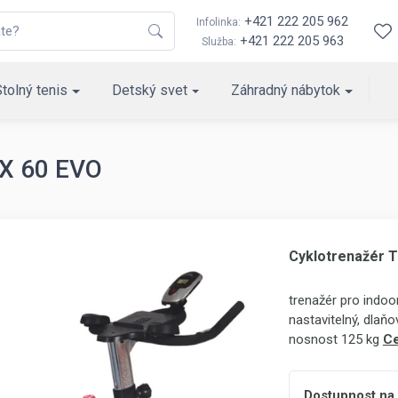
+421 222 205 962
Infolinka:
+421 222 205 963
Služba:
Stolný tenis
Detský svet
Záhradný nábytok
RX 60 EVO
Cyklotrenažér 
trenažér pro indoor
nastavitelný, dlaňo
nosnost 125 kg
Ce
Dostupnost na