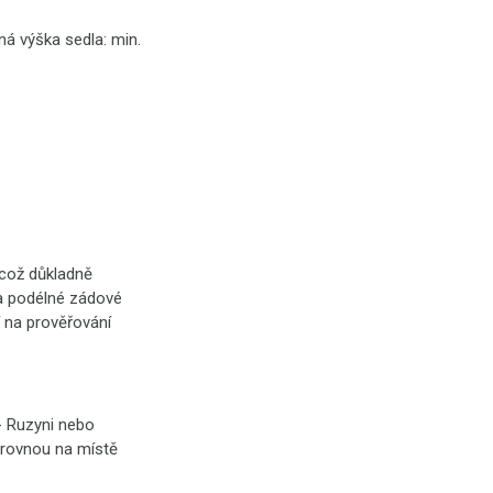
ná výška sedla: min.
 což důkladně
) a podélné zádové
í na prověřování
- Ruzyni nebo
ň rovnou na místě