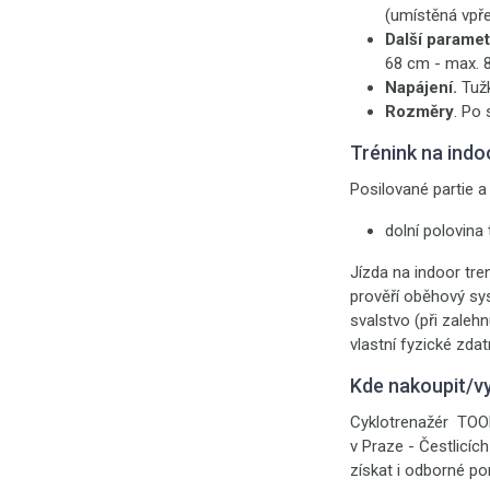
(umístěná vpře
Další paramet
68 cm - max. 8
Napájení.
Tužk
Rozměry
. Po 
Trénink na indo
Posilované partie a 
dolní polovina 
Jízda na indoor tre
prověří oběhový sys
svalstvo (při zaleh
vlastní fyzické zda
Kde nakoupit/v
Cyklotrenažér TOOR
v Praze - Čestlicíc
získat i odborné po