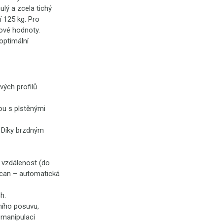
lý a zcela tichý
í 125 kg. Pro
kové hodnoty.
optimální
vých profilů
ou s plstěnými
 Díky brzdným
u vzdálenost (do
 Scan – automatická
h.
ního posuvu,
o manipulaci