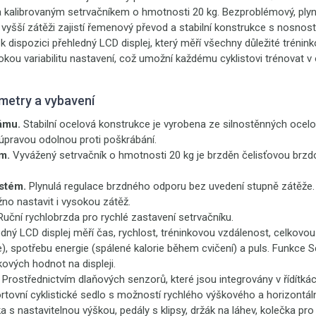
a kalibrovaným setrvačníkem o hmotnosti 20 kg. Bezproblémový, plynu
i vyšší zátěži zajistí řemenový převod a stabilní konstrukce s nosnost
 k dispozici přehledný LCD displej, který měří všechny důležité trénin
okou variabilitu nastavení, což umožní každému cyklistovi trénovat v 
metry a vybavení
ámu.
Stabilní ocelová konstrukce je vyrobena ze silnostěnných ocelo
úpravou odolnou proti poškrábání.
m.
Vyvážený setrvačník o hmotnosti 20 kg je brzděn čelisťovou brzd
stém.
Plynulá regulace brzdného odporu bez uvedení stupně zátěže.
žno nastavit i vysokou zátěž.
 Ruční rychlobrzda pro rychlé zastavení setrvačníku.
edný LCD
displej měří čas, rychlost, tréninkovou vzdálenost, celkovo
), spotřebu energie (spálené kalorie během cvičení) a puls. Funkce
ových hodnot na displeji.
. Prostřednictvím dlaňových senzorů, které jsou integrovány v řídítkác
tovní cyklistické sedlo s možností rychlého výškového a horizontál
ka s nastavitelnou výškou, pedály s klipsy, držák na láhev, kolečka pr