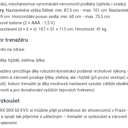
du), mechanismus vyrovnávání nerovností podlahy (vpředu i vzadu).
ry.
Nastavitelná výška řídítek: min. 87,5 cm - max. 101 cm. Nastavitel
9 cm. Horizontální posun sedla: min. 60 cm - max. 73,5 cm.
ové baterie (2 × AAA - 1,5 V).
sestavení (d × š × v): 107 × 51 × 115 cm. Hmotnost: 41 kg.
or trenažéru
vliv na zdraví:
těla: hýždě, stehna, lýtka
nažéru umožňuje díky robustní konstrukci podávat vrcholové výkony,
tém a zároveň posiluje lýtka, stehna, ale i hýždě (při pozici vestoje
nutí). Indoor trenažér je díky možnosti nastavení vysoké zátěže ideáln
tnosti a pro dosahování vyšších tepových frekvencí.
yzkoušet
X SRX 60 EVO si můžete přijít prohlédnout do showroomů v Praze 
h a spojit tak příjemné s užitečným – trenažér si vyzkoušet a zárove
radenství.