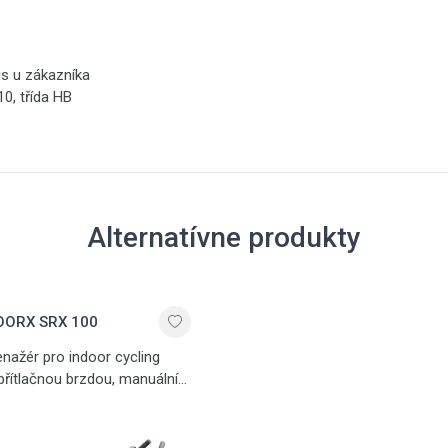
is u zákazníka
0, třída HB
Alternatívne produkty
OORX SRX 100
enažér pro indoor cycling
přítlačnou brzdou, manuální
stavení zátěže, kombinované
D pedály, bezpečnostní
chlobrzda, hrudní pás, dva