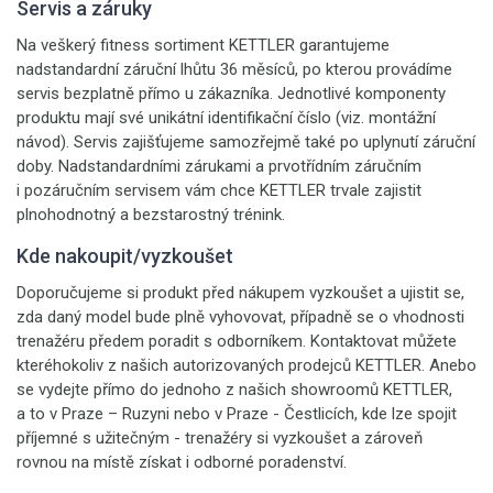
Servis a záruky
Na veškerý fitness sortiment KETTLER garantujeme
nadstandardní záruční lhůtu 36 měsíců, po kterou provádíme
servis bezplatně přímo u zákazníka. Jednotlivé komponenty
produktu mají své unikátní identifikační číslo (viz. montážní
návod). Servis zajišťujeme samozřejmě také po uplynutí záruční
doby. Nadstandardními zárukami a prvotřídním záručním
i pozáručním servisem vám chce KETTLER trvale zajistit
plnohodnotný a bezstarostný trénink.
Kde nakoupit/vyzkoušet
Doporučujeme si produkt před nákupem vyzkoušet a ujistit se,
zda daný model bude plně vyhovovat, případně se o vhodnosti
trenažéru předem poradit s odborníkem. Kontaktovat můžete
kteréhokoliv z našich autorizovaných prodejců KETTLER. Anebo
se vydejte přímo do jednoho z našich showroomů KETTLER,
a to v Praze – Ruzyni nebo v Praze - Čestlicích, kde lze spojit
příjemné s užitečným - trenažéry si vyzkoušet a zároveň
rovnou na místě získat i odborné poradenství.