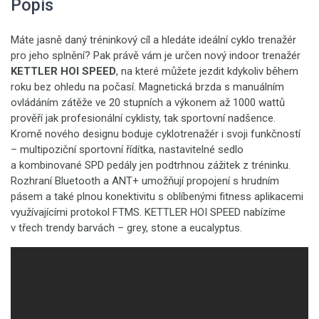
Popis
Máte jasně daný tréninkový cíl a hledáte ideální cyklo trenažér
pro jeho splnění? Pak právě vám je určen nový indoor trenažér
KETTLER HOI SPEED
, na které můžete jezdit kdykoliv během
roku bez ohledu na počasí. Magnetická brzda s manuálním
ovládáním zátěže ve 20 stupních a výkonem až 1000 wattů
prověří jak profesionální cyklisty, tak sportovní nadšence.
Kromě nového designu boduje cyklotrenažér i svoji funkčností
– multipoziční sportovní řídítka, nastavitelné sedlo
a kombinované SPD pedály jen podtrhnou zážitek z tréninku.
Rozhraní Bluetooth a ANT+ umožňují propojení s hrudním
pásem a také plnou konektivitu s oblíbenými fitness aplikacemi
využívajícími protokol FTMS. KETTLER HOI SPEED nabízíme
v třech trendy barvách – grey, stone a eucalyptus.