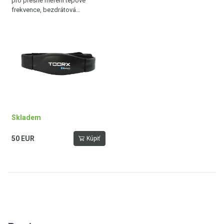
pro přesně měření tepové
frekvence, bezdrátová
komunikace přes Bluetooth®
SMART, 5.3 kHz a ANT+
technologii, nastavitelný popruh,
dosah až 10 m
Skladem
50 EUR
Kúpiť