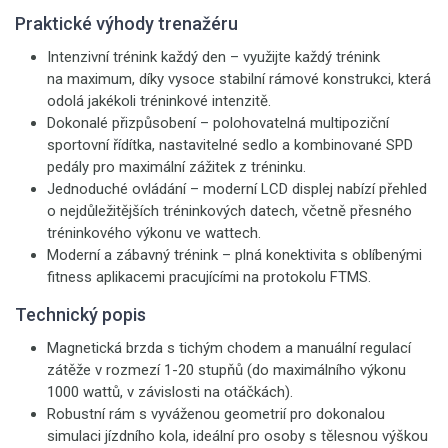
Praktické výhody trenažéru
Intenzivní trénink každý den – využijte každý trénink
na maximum, díky vysoce stabilní rámové konstrukci, která
odolá jakékoli tréninkové intenzitě.
Dokonalé přizpůsobení – polohovatelná multipoziční
sportovní řídítka, nastavitelné sedlo a kombinované SPD
pedály pro maximální zážitek z tréninku.
Jednoduché ovládání – moderní LCD displej nabízí přehled
o nejdůležitějších tréninkových datech, včetně přesného
tréninkového výkonu ve wattech.
Moderní a zábavný trénink – plná konektivita s oblíbenými
fitness aplikacemi pracujícími na protokolu FTMS.
Technický popis
Magnetická brzda s tichým chodem a manuální regulací
zátěže v rozmezí 1-20 stupňů (do maximálního výkonu
1000 wattů, v závislosti na otáčkách).
Robustní rám s vyváženou geometrií pro dokonalou
simulaci jízdního kola, ideální pro osoby s tělesnou výškou