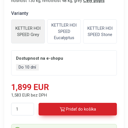
nosnost 130 kg, hmotnost 48 kg, grey
Celý popis
Varianty
KETTLER HOI
KETTLER HOI
KETTLER HOI
SPEED
SPEED Grey
SPEED Stone
Eucalyptus
Dostupnost na e-shopu
Do 10 dní
1,899 EUR
1,583 EUR bez DPH
Pridať do košíka