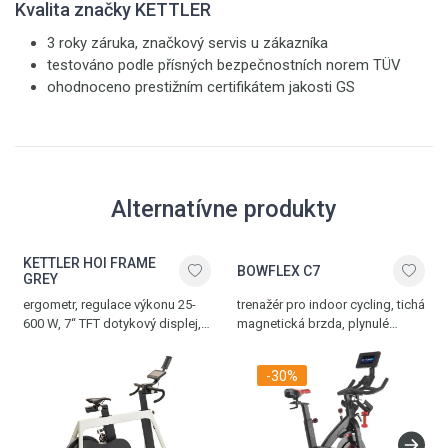
Kvalita značky KETTLER
3 roky záruka, značkový servis u zákazníka
testováno podle přísných bezpečnostních norem TÜV
ohodnoceno prestižním certifikátem jakosti GS
Alternatívne produkty
KETTLER HOI FRAME
BOWFLEX C7
GREY
ergometr, regulace výkonu 25-
trenažér pro indoor cycling, tichá
600 W, 7“ TFT dotykový displej,
magnetická brzda, plynulé
20 tréninkových programů,
manuální nastavení zátěže,
Bluetooth rozhraní pro populární
bezpečnostní rychlobrzda, 7“
-30%
tréninkové aplikace, paměť
HD displej, Bluetooth rozhraní
pro 4 osoby a 1 hosta, plně
pro populární tréninkové
nastavitelný, kombinované SPD
aplikace JRNY (aplikace je na 2
pedály, nosnost 130 kg,
měsíce zdarma), Zwift® nebo