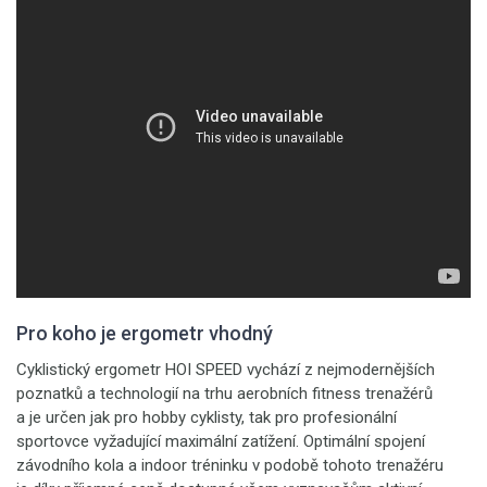
Pro koho je ergometr vhodný
Cyklistický ergometr HOI SPEED vychází z nejmodernějších
poznatků a technologií na trhu aerobních fitness trenažérů
a je určen jak pro hobby cyklisty, tak pro profesionální
sportovce vyžadující maximální zatížení. Optimální spojení
závodního kola a indoor tréninku v podobě tohoto trenažéru