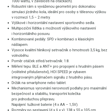
1000 wattů, v závislosti na otáčkách).
Robustní rám s vyváženou geometrií pro dokonalou
simulaci jízdního kola, ideální pro osoby s tělesnou výškou
v rozmezí 1,5 – 2 metry.
Výškové i horizontální nastavení sportovního sedla.
Multipoziční řídítka s možností výškového nastavení
i horizontálního posuvu.
Kombinované pedály: SPD v kombinaci s klasickým
nášlapem.
Vysoce kvalitní hliníkový setrvačník o hmotnosti 3,5 kg, bez
volnoběhu.
Poměr otáček střed/setrvačník: 1:8.
Měření tepu: BLE a ANT+ pro propojení s hrudním pásem
(volitelné příslušenství), HOI SPEED je vybaven
integrovaným přijímačem signálu z hrudního pásu.
Držák na smartphone nebo tablet.
Mechanismus vyrovnání nerovností podlahy pro maximální
bezpečnost a stabilitu, transportní kolečka
pro jednoduchou přepravu.
Napájení: tužkové baterie (4 x AA – 1,5V).
Rozměry po sestavení (d x š x v): 138 x 55 x 105 cm.