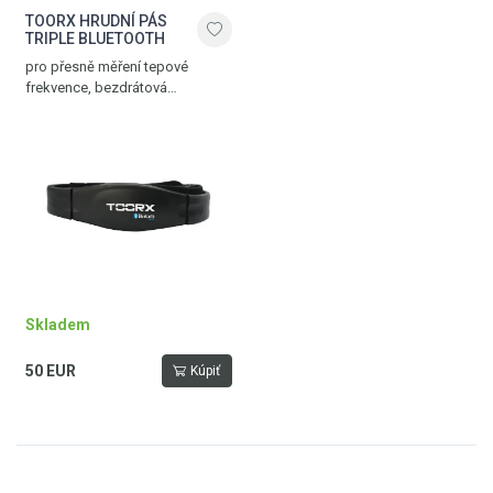
TOORX HRUDNÍ PÁS
TRIPLE BLUETOOTH
pro přesně měření tepové
frekvence, bezdrátová
komunikace přes Bluetooth®
SMART, 5.3 kHz a ANT+
technologii, nastavitelný popruh,
dosah až 10 m
Skladem
50 EUR
Kúpiť