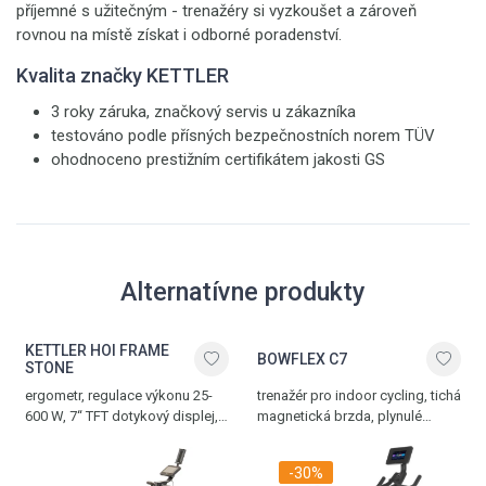
příjemné s užitečným - trenažéry si vyzkoušet a zároveň
rovnou na místě získat i odborné poradenství.
Kvalita značky KETTLER
3 roky záruka, značkový servis u zákazníka
testováno podle přísných bezpečnostních norem TÜV
ohodnoceno prestižním certifikátem jakosti GS
Alternatívne produkty
KETTLER HOI FRAME
BOWFLEX C7
STONE
ergometr, regulace výkonu 25-
trenažér pro indoor cycling, tichá
600 W, 7“ TFT dotykový displej,
magnetická brzda, plynulé
20 tréninkových programů,
manuální nastavení zátěže,
Bluetooth rozhraní pro populární
bezpečnostní rychlobrzda, 7“
-30%
tréninkové aplikace, paměť
HD displej, Bluetooth rozhraní