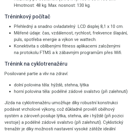
Hmotnost: 48 kg. Max. nosnost: 130 kg.
Tréninkový počítač
Přehledný a snadno ovladatelný LCD displej 8,1 x 10 cm.
Měřené údaje: čas, vzdálenost, rychlost, frekvence šlapání,
puls, spotřeba energie a výkon ve wattech.
Konektivita s oblíbenými fitness aplikacemi založenými
na protokolu FTMS a k zábavným programům přes Wifi.
Trénink na cyklotrenažéru
Posilované partie a vliv na zdraví:
dolní polovina těla: hýždě, stehna, lýtka
horní polovina těla: podélné zádové svalstvo (při zalehnutí)
Jízda na cyklotrenažéru umožňuje díky robustní konstrukci
podávat vrcholové výkony, což důkladně prověří oběhový
systém a zároveň posiluje lýtka, stehna, ale i hýždě (při pozici
vestoje) a podélné zádové svalstvo (při zalehnutí). Cyklistický
trenažér je díky možnosti nastavení vysoké zátěže ideální