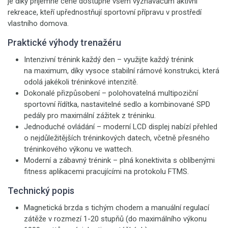
je díky příjemné ceně dostupné všem vyznavačům aktivní
rekreace, kteří upřednostňují sportovní přípravu v prostředí
vlastního domova.
Praktické výhody trenažéru
Intenzivní trénink každý den – využijte každý trénink
na maximum, díky vysoce stabilní rámové konstrukci, která
odolá jakékoli tréninkové intenzitě.
Dokonalé přizpůsobení – polohovatelná multipoziční
sportovní řídítka, nastavitelné sedlo a kombinované SPD
pedály pro maximální zážitek z tréninku.
Jednoduché ovládání – moderní LCD displej nabízí přehled
o nejdůležitějších tréninkových datech, včetně přesného
tréninkového výkonu ve wattech.
Moderní a zábavný trénink – plná konektivita s oblíbenými
fitness aplikacemi pracujícími na protokolu FTMS.
Technický popis
Magnetická brzda s tichým chodem a manuální regulací
zátěže v rozmezí 1-20 stupňů (do maximálního výkonu