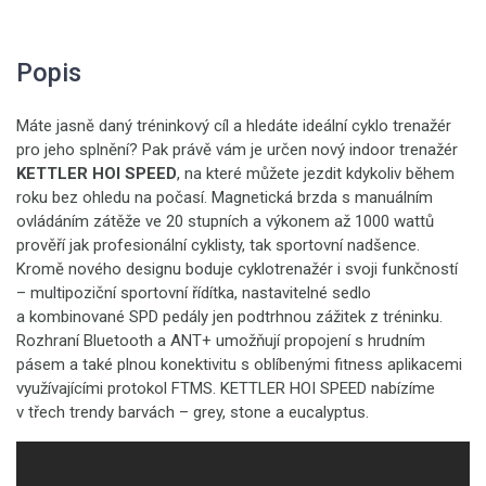
Popis
Máte jasně daný tréninkový cíl a hledáte ideální cyklo trenažér
pro jeho splnění? Pak právě vám je určen nový indoor trenažér
KETTLER HOI SPEED
, na které můžete jezdit kdykoliv během
roku bez ohledu na počasí. Magnetická brzda s manuálním
ovládáním zátěže ve 20 stupních a výkonem až 1000 wattů
prověří jak profesionální cyklisty, tak sportovní nadšence.
Kromě nového designu boduje cyklotrenažér i svoji funkčností
– multipoziční sportovní řídítka, nastavitelné sedlo
a kombinované SPD pedály jen podtrhnou zážitek z tréninku.
Rozhraní Bluetooth a ANT+ umožňují propojení s hrudním
pásem a také plnou konektivitu s oblíbenými fitness aplikacemi
využívajícími protokol FTMS. KETTLER HOI SPEED nabízíme
v třech trendy barvách – grey, stone a eucalyptus.