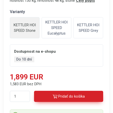
nosnost 130 kg, hmotnost 48 kg, stone
Celý popis
Varianty
KETTLER HOI
KETTLER HOI
KETTLER HOI
SPEED
SPEED Stone
SPEED Grey
Eucalyptus
Dostupnost na e-shopu
Do 10 dní
1,899 EUR
1,583 EUR bez DPH
Pridať do košíka