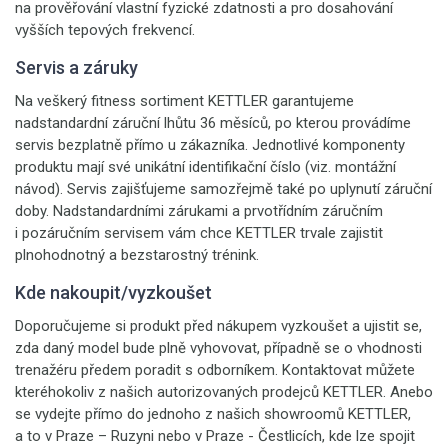
na prověřování vlastní fyzické zdatnosti a pro dosahování
vyšších tepových frekvencí.
Servis a záruky
Na veškerý fitness sortiment KETTLER garantujeme
nadstandardní záruční lhůtu 36 měsíců, po kterou provádíme
servis bezplatně přímo u zákazníka. Jednotlivé komponenty
produktu mají své unikátní identifikační číslo (viz. montážní
návod). Servis zajišťujeme samozřejmě také po uplynutí záruční
doby. Nadstandardními zárukami a prvotřídním záručním
i pozáručním servisem vám chce KETTLER trvale zajistit
plnohodnotný a bezstarostný trénink.
Kde nakoupit/vyzkoušet
Doporučujeme si produkt před nákupem vyzkoušet a ujistit se,
zda daný model bude plně vyhovovat, případně se o vhodnosti
trenažéru předem poradit s odborníkem. Kontaktovat můžete
kteréhokoliv z našich autorizovaných prodejců KETTLER. Anebo
se vydejte přímo do jednoho z našich showroomů KETTLER,
a to v Praze – Ruzyni nebo v Praze - Čestlicích, kde lze spojit