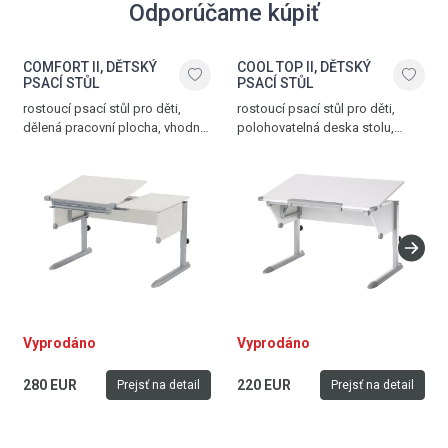
Odporúčame kúpiť
COMFORT II, DĚTSKÝ
COOL TOP II, DĚTSKÝ
PSACÍ STŮL
PSACÍ STŮL
rostoucí psací stůl pro děti,
rostoucí psací stůl pro děti,
dělená pracovní plocha, vhodný
polohovatelná deska stolu,
pro praváky i leváky, stříbrná -
odnímatelné pravítko, stříbrná -
deska bílá, vyroben v Německu
deska bílá, vyroben v Německu
Vyprodáno
Vyprodáno
280 EUR
220 EUR
Prejsť na detail
Prejsť na detail