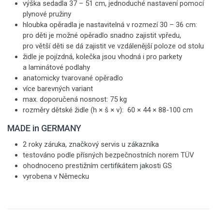
výška sedadla 37 – 51 cm, jednoduché nastavení pomocí
plynové pružiny
hloubka opěradla je nastavitelná v rozmezí 30 – 36 cm:
pro děti je možné opěradlo snadno zajistit vpředu,
pro větší děti se dá zajistit ve vzdálenější poloze od stolu
židle je pojízdná, kolečka jsou vhodná i pro parkety
a laminátové podlahy
anatomicky tvarované opěradlo
více barevných variant
max. doporučená nosnost: 75 kg
rozměry dětské židle (h × š × v): 60 × 44 × 88-100 cm
MADE in GERMANY
2 roky záruka, značkový servis u zákazníka
testováno podle přísných bezpečnostních norem TÜV
ohodnoceno prestižním certifikátem jakosti GS
vyrobena v Německu