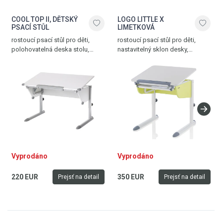
COOL TOP II, DĚTSKÝ
LOGO LITTLE X
PSACÍ STŮL
LIMETKOVÁ
rostoucí psací stůl pro děti,
rostoucí psací stůl pro děti,
polohovatelná deska stolu,
nastavitelný sklon desky,
odnímatelné pravítko, stříbrná -
integrované pravítko, prostorná
deska bílá, vyroben v Německu
zásuvka, transportní kolečka,
deska bílá - limetková, vyroben
v Německu
Vyprodáno
Vyprodáno
220 EUR
350 EUR
Prejsť na detail
Prejsť na detail