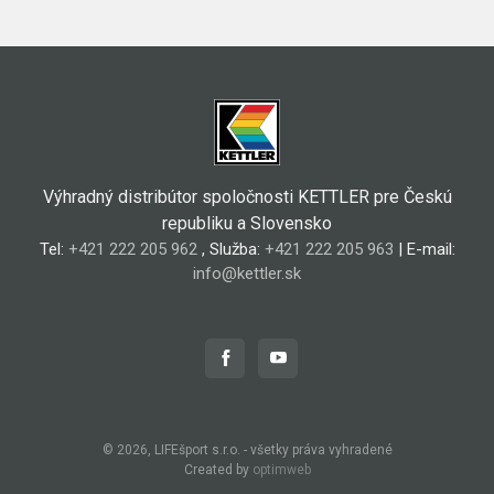
Výhradný distribútor spoločnosti KETTLER pre Českú
republiku a Slovensko
Tel:
+421 222 205 962
, Služba:
+421 222 205 963
| E-mail:
info@kettler.sk
© 2026, LIFEšport s.r.o. - všetky práva vyhradené
Created by
optimweb