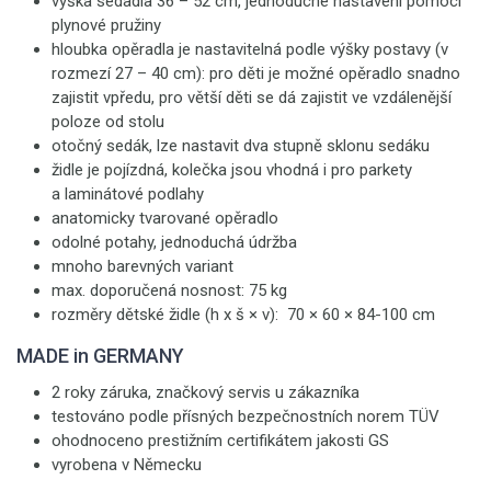
výška sedadla 36 – 52 cm, jednoduché nastavení pomocí
plynové pružiny
hloubka opěradla je nastavitelná podle výšky postavy (v
rozmezí 27 – 40 cm): pro děti je možné opěradlo snadno
zajistit vpředu, pro větší děti se dá zajistit ve vzdálenější
poloze od stolu
otočný sedák, lze nastavit dva stupně sklonu sedáku
židle je pojízdná, kolečka jsou vhodná i pro parkety
a laminátové podlahy
anatomicky tvarované opěradlo
odolné potahy, jednoduchá údržba
mnoho barevných variant
max. doporučená nosnost: 75 kg
rozměry dětské židle (h x š × v): 70 × 60 × 84-100 cm
MADE in GERMANY
2 roky záruka, značkový servis u zákazníka
testováno podle přísných bezpečnostních norem TÜV
ohodnoceno prestižním certifikátem jakosti GS
vyrobena v Německu