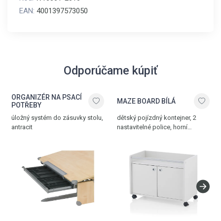
EAN:
4001397573050
Odporúčame kúpiť
ORGANIZÉR NA PSACÍ
MAZE BOARD BÍLÁ
POTŘEBY
úložný systém do zásuvky stolu,
dětský pojízdný kontejner, 2
antracit
nastavitelné police, horní
odkládací plocha, bílá, vyroben
v Německu