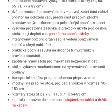
jednoduché nastavení výšky stolu pomocí kličky (54, 60,
65, 71, 77 a 83 cm)
dvě samostatné pracovní plochy – pevná zadní část nabízí
prostor na odložení věcí, přední část pracovní plochy
s nastavitelným sklonem pro pohodlnější psaní a kreslení
výsuvná prostorná zásuvka je prakticky ukryta pod deskou
stolu, lze ji doplnit o
organizér na psací potřeby
integrovaný box pro organizaci a vedení používaných
kabelů a ukrytí nabíječek
praktická boční zásuvka na drobnosti, multifunkční
pravítko součástí
zaoblené hrany stolu pro maximální bezpečnost dětí
stůl je vybaven mechanismem na vyrovnávání nerovností
podlahy
transportní kolečka pro jednoduchou přepravu stolu
vhodný i na práci ve stoje, pro děti s výškou v rozmezí 90-
150 cm
rozměry stolu (d x š x v): 115 x 71 x 54-83 cm
ke stolu je možné dále dokoupit
stojánek na tablet
a
držák
na kabely