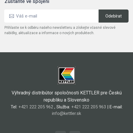
Zůstaňte ve spojení
Přihlaste se k odběru našeho newsletteru a získejte včasné slevové
nabídky, aktualizace a informace o nových produktech.
Výhradný distribútor spoločnosti KETTLER pre Českú
republiku a Slovensko
Tel:
+421 222 205 962
, Služba:
+421 222 205 963
| E-mail:
info@kettler.sk