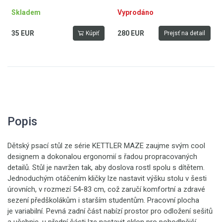
Skladem
Vyprodáno
35 EUR
280 EUR
Kúpiť
Prejsť na detail
Popis
Dětský psací stůl ze série KETTLER MAZE zaujme svým cool
designem a dokonalou ergonomií s řadou propracovaných
detailů. Stůl je navržen tak, aby doslova rostl spolu s dítětem.
Jednoduchým otáčením kličky lze nastavit výšku stolu v šesti
úrovních, v rozmezí 54-83 cm, což zaručí komfortní a zdravé
sezení předškolákům i starším studentům. Pracovní plocha
je variabilní. Pevná zadní část nabízí prostor pro odložení sešitů