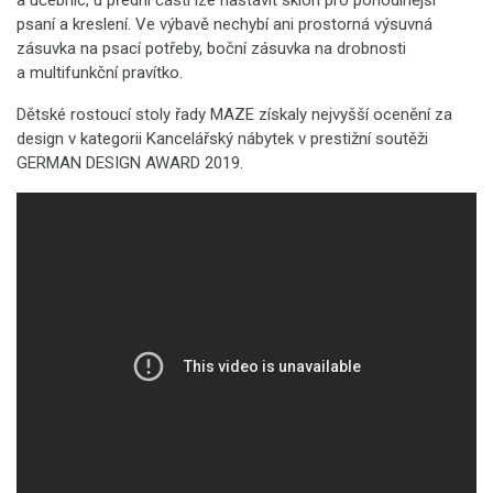
a učebnic, u přední části lze nastavit sklon pro pohodlnější
psaní a kreslení. Ve výbavě nechybí ani prostorná výsuvná
zásuvka na psací potřeby, boční zásuvka na drobnosti
a multifunkční pravítko.
Dětské rostoucí stoly řady MAZE získaly nejvyšší ocenění za
design v kategorii Kancelářský nábytek v prestižní soutěži
GERMAN DESIGN AWARD 2019.