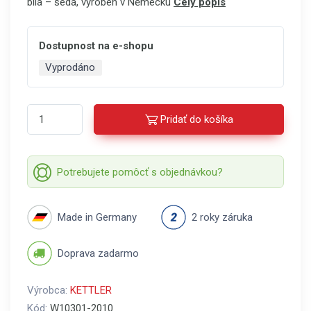
bílá – šedá, vyroben v Německu
Celý popis
Dostupnost na e-shopu
Vyprodáno
Pridať do košíka
Potrebujete pomôcť s objednávkou?
Made in Germany
2 roky záruka
Doprava zadarmo
Výrobca:
KETTLER
Kód:
W10301-2010