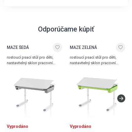
Odporúčame kúpiť
MAZE ŠEDÁ
MAZE ZELENÁ
rostoucí psací stůl pro děti,
rostoucí psací stůl pro děti,
nastavitelný sklon pracovní
nastavitelný sklon pracovní
desky, výsuvná zásuvka,
desky, výsuvná zásuvka,
multifunkční pravítko,
multifunkční pravítko,
integrovaný box na kabely,
integrovaný box na kabely,
transportní kolečka, deska bílá
transportní kolečka, deska bílá
– šedá, vyroben v Německu
– zelená, vyroben v Německu
Vyprodáno
Vyprodáno