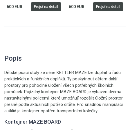
600 EUR
600 EUR
Prejsť na detail
Prejsť na detail
Popis
Dětské psací stoly ze série KETTLER MAZE lze doplnit o řadu
praktických a funkčních doplňků. Ty poskytnout dětem další
prostory pro pohodlné uložení všech potřebných školních
pomůcek. Pojízdný kontejner MAZE BOARD je vybaven dvěma
nastavitelnými policemi, které umožňují rozdělit úložný prostor
přesně podle aktuálních potřeb dítěte.
Pro snadnou manipulaci
a úklid je kontejner opatřen transportními kolečky.
Kontejner MAZE BOARD