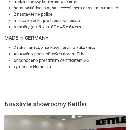
mobilní dětský kontejner s dveřmi
horní odkládací plocha s vyvýšeným okrajem a madlem
2 nastavitelné police
měkká kolečka pro lepší manipulaci
rozměry (d x š x v): 87 x 45 x 64 cm
MADE in GERMANY
2 roky záruka, značkový servis u zákazníka
testováno podle přísných norem TÜV
ohodnoceno prestižním certifikátem GS
vyroben v Německu
Navštivte showroomy Kettler