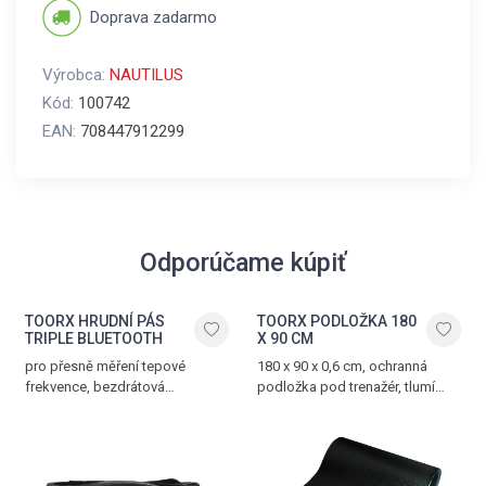
Doprava zadarmo
Výrobca:
NAUTILUS
Kód:
100742
EAN:
708447912299
Odporúčame kúpiť
TOORX HRUDNÍ PÁS
TOORX PODLOŽKA 180
TRIPLE BLUETOOTH
X 90 CM
pro přesně měření tepové
180 x 90 x 0,6 cm, ochranná
frekvence, bezdrátová
podložka pod trenažér, tlumí
komunikace přes Bluetooth®
hluk a vibrace, vyrobena z PVC
SMART, 5.3 kHz a ANT+
technologii, nastavitelný popruh,
dosah až 10 m