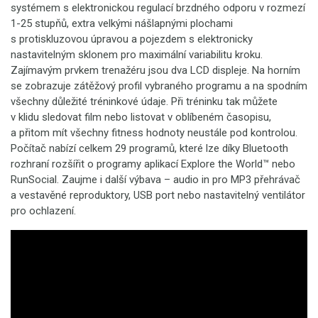
systémem s elektronickou regulací brzdného odporu v rozmezí
1-25 stupňů, extra velkými nášlapnými plochami
s protiskluzovou úpravou a pojezdem s elektronicky
nastavitelným sklonem pro maximální variabilitu kroku.
Zajímavým prvkem trenažéru jsou dva LCD displeje. Na horním
se zobrazuje zátěžový profil vybraného programu a na spodním
všechny důležité tréninkové údaje. Při tréninku tak můžete
v klidu sledovat film nebo listovat v oblíbeném časopisu,
a přitom mít všechny fitness hodnoty neustále pod kontrolou.
Počítač nabízí celkem 29 programů, které lze díky Bluetooth
rozhraní rozšířit o programy aplikací Explore the World™ nebo
RunSocial. Zaujme i další výbava – audio in pro MP3 přehrávač
a vestavěné reproduktory, USB port nebo nastavitelný ventilátor
pro ochlazení.