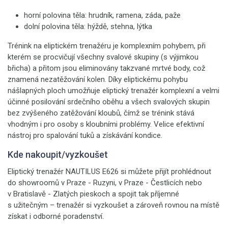
horní polovina těla: hrudník, ramena, záda, paže
dolní polovina těla: hýždě, stehna, lýtka
Trénink na eliptickém trenažéru je komplexním pohybem, při
kterém se procvičují všechny svalové skupiny (s výjimkou
břicha) a přitom jsou eliminovány takzvané mrtvé body, což
znamená nezatěžování kolen. Díky eliptickému pohybu
nášlapných ploch umožňuje eliptický trenažér komplexní a velmi
účinné posilování srdečního oběhu a všech svalových skupin
bez zvýšeného zatěžování kloubů, čímž se trénink stává
vhodným i pro osoby s kloubními problémy. Velice efektivní
nástroj pro spalování tuků a získávání kondice.
Kde nakoupit/vyzkoušet
Eliptický trenažér NAUTILUS E626 si můžete přijít prohlédnout
do showroomů v Praze - Ruzyni, v Praze - Čestlicích nebo
v Bratislavě - Zlatých pieskoch a spojit tak příjemné
s užitečným – trenažér si vyzkoušet a zároveň rovnou na místě
získat i odborné poradenství.