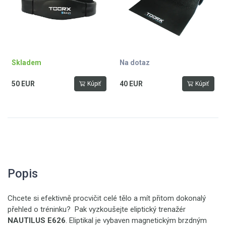
Skladem
Na dotaz
50 EUR
40 EUR
Kúpiť
Kúpiť
Popis
Chcete si efektivně procvičit celé tělo a mít přitom dokonalý
přehled o tréninku? Pak vyzkoušejte eliptický trenažér
NAUTILUS E626
. Eliptikal je vybaven magnetickým brzdným