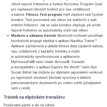
cílové tepové frekvence a funkce Recovery. Program Goal
pro nastavení cílových hodnot pro čas, vzdálenost
a kalorie.
Fitness Test program
měří zlepšení vaší fyzické
kondice. Test porovnává váš výkon (ve wattech) s vaší
srdeční frekvencí. Jak se vaše kondice zlepšuje, při určité
tepové frekvenci se automaticky zvýší váš výkon.
Moderní a zábavný trénink
. Bluetooth rozhraní umožňuje
bezdrátově propojit eliptikal s aplikací Nautilus Trainer™.
Aplikace zaznamená a ukládá fitness data (spálené kalorie,
čas, vzdálenost) z každého tréninku a může
je automaticky synchronizovat s aplikacemi
MyFitnessPal® nebo Under Armour®. Trenažér
je kompatibilní i s aplikací Explore the World™ nebo Run
Social. Běhat tak můžete po idylickém japonském venkově,
po tajemných stezkách Skotské vysočiny a dalších
panoramatických destinacích po celém světě (předplatné
není v ceně).
Trénink na eliptickém trenažéru
Posilované partie a vliv na zdraví: