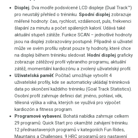
Displej.
Dva modře podsvícené LCD displeje (Dual Track™)
pro neustálý přehled o tréninku.
Spodní displej
zobrazuje
měřené hodnoty:
čas, rychlost, vzdálenost,
puls,
frekvenci
šlapání za minutu a počet spálených kalorií. Udává také
aktuální stupeň zátěže. Funkce SCAN – jednotlivé hodnoty
jsou na displeji zobrazovány postupně. Případně si uživatel
může ve svém profilu vybrat pouze ty hodnoty, které chce
na displeji během tréninku sledovat.
Hodní displej
graficky
zobrazuje zátěžový profil vybraného programu, aktuální
zátěž, momentální kardiozónu a zvolený uživatelský profil.
Uživatelská paměť
. Počítač umožňuje vytvořit 4
uživatelské profily, kde se automaticky ukládají tréninková
data po skončení každého tréninku (Goal Track Statistics).
Osobní profil zahrnuje definici dat: jméno, pohlaví, věk,
tělesná výška a váha, kterých se využívá pro výpočet
kardiozón a fitness program.
Programové vybavení.
Bohatá nabídka zahrnuje
celkem
29 programů: Quick Start pro okamžité zahájení tréninku.
12 přednastavených programů v kategoriích Fun Rides,
Mauntains a Challenges. 9 HRC programů pro nastavení