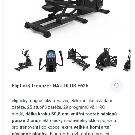
Eliptický trenažér NAUTILUS E626
eliptický magnetický trenažér, elektronické ovládání
zátěže, 25 stupňů zátěže, 29 programů vč. HRC
módů,
délka kroku 50,8 cm,
vnitřní rozteč náslapů
pouze 2 cm
, elektronicky nastavitelný sklon pojezdu
pro trénování i do kopce,
extra velké a komfortní
nášlapné plochy,
Bluetooth rozhraní pro projení