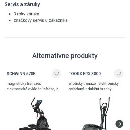
Servis a záruky
3 roky záruka
značkový servis u zákazníka
Alternatívne produkty
SCHWINN 570E
TOORX ERX 3000
magnetický trenažér,
eliptický trenažér, elektronicky
elektronické ovládání zátěže, 25
ovládaný indukční brzdný
stupňů zátěže, 29 programů,
systém, 32 stupňů zátěže, délka
délka kroku 50,8 cm,
kroku 40 cm, bohatá
elektronicky nastavitelný sklon
programová nabídka, paměť
pojezdu, Bluetooth rozhraní,
pro 4 osoby, Bluetooth rozhraní,
paměť pro 4 osoby, USB port,
18 kg setrvačník, nosnost 160
audio in pro MP3, 3-rychlostní
kg
ventilátor, vestavěné