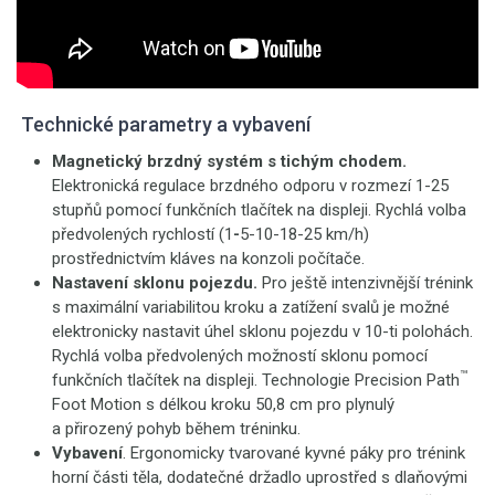
Technické parametry a vybavení
Magnetický brzdný systém s tichým chodem.
Elektronická regulace brzdného odporu v rozmezí 1-25
stupňů pomocí funkčních tlačítek na displeji. Rychlá volba
předvolených rychlostí (1
-
5-10-18-25 km/h)
prostřednictvím kláves na konzoli počítače.
Nastavení sklonu pojezdu.
Pro ještě intenzivnější trénink
s maximální variabilitou kroku a zatížení svalů je možné
elektronicky nastavit úhel sklonu pojezdu v 10-ti polohách.
Rychlá volba předvolených možností sklonu pomocí
™
funkčních tlačítek na displeji. Technologie Precision Path
Foot Motion s délkou kroku 50,8 cm pro plynulý
a přirozený pohyb během tréninku.
Vybavení
. Ergonomicky tvarované kyvné páky pro trénink
horní části těla, dodatečné držadlo uprostřed s dlaňovými