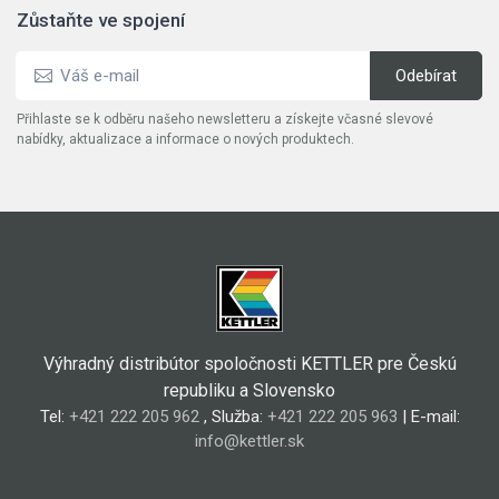
Zůstaňte ve spojení
Přihlaste se k odběru našeho newsletteru a získejte včasné slevové
nabídky, aktualizace a informace o nových produktech.
Výhradný distribútor spoločnosti KETTLER pre Českú
republiku a Slovensko
Tel:
+421 222 205 962
, Služba:
+421 222 205 963
| E-mail:
info@kettler.sk