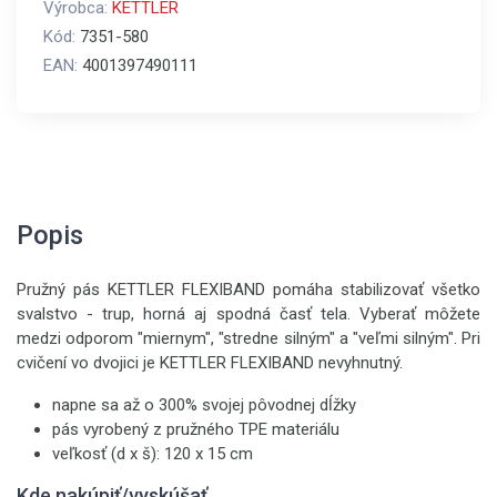
Výrobca:
KETTLER
Kód:
7351-580
EAN:
4001397490111
Popis
Pružný pás KETTLER FLEXIBAND pomáha stabilizovať všetko
svalstvo - trup, horná aj spodná časť tela. Vyberať môžete
medzi odporom "miernym", "stredne silným" a "veľmi silným". Pri
cvičení vo dvojici je KETTLER FLEXIBAND nevyhnutný.
napne sa až o 300% svojej pôvodnej dĺžky
pás vyrobený z pružného TPE materiálu
veľkosť (d x š): 120 x 15 cm
Kde nakúpiť/vyskúšať