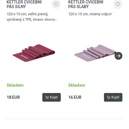
KETTLER CVIČEBNÍ
KETTLER CVIČEBNÍ
PÁS SILNÝ
PÁS SLABÝ
120 x 15 cm, veľmi pevný,
120 x 15 cm, mierny odpor
vyrobený z TPE, tmavo vínovo
červený
Skladem
Skladem
18 EUR
16 EUR
Kúpiť
Kúpiť