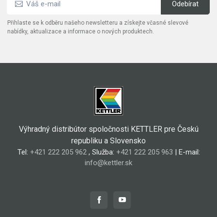
Přihlaste se k odběru našeho newsletteru a získejte včasné slevové
nabídky, aktualizace a informace o nových produktech.
Výhradný distribútor spoločnosti KETTLER pre Českú
republiku a Slovensko
Tel:
+421 222 205 962
, Služba:
+421 222 205 963
| E-mail:
info@kettler.sk