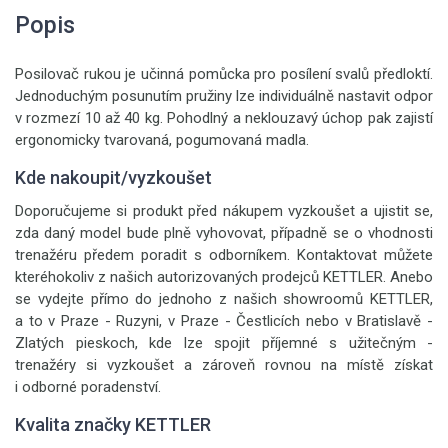
Popis
Posilovač rukou je učinná pomůcka pro posílení svalů předloktí.
Jednoduchým posunutím pružiny lze individuálně nastavit odpor
v rozmezí 10 až 40 kg. Pohodlný a neklouzavý úchop pak zajistí
ergonomicky tvarovaná, pogumovaná madla.
Kde nakoupit/vyzkoušet
Doporučujeme si produkt před nákupem vyzkoušet a ujistit se,
zda daný model bude plně vyhovovat, případně se o vhodnosti
trenažéru předem poradit s odborníkem. Kontaktovat můžete
kteréhokoliv z našich autorizovaných prodejců KETTLER. Anebo
se vydejte přímo do jednoho z našich showroomů KETTLER,
a to v Praze - Ruzyni, v Praze - Čestlicích nebo v Bratislavě -
Zlatých pieskoch, kde lze spojit příjemné s užitečným -
trenažéry si vyzkoušet a zároveň rovnou na místě získat
i odborné poradenství.
Kvalita značky KETTLER