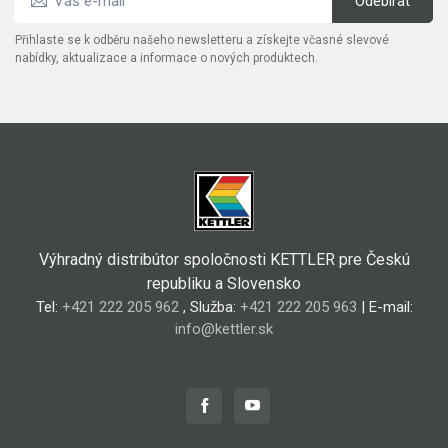
Přihlaste se k odběru našeho newsletteru a získejte včasné slevové
nabídky, aktualizace a informace o nových produktech.
Výhradný distribútor spoločnosti KETTLER pre Českú
republiku a Slovensko
Tel:
+421 222 205 962
, Služba:
+421 222 205 963
| E-mail:
info@kettler.sk