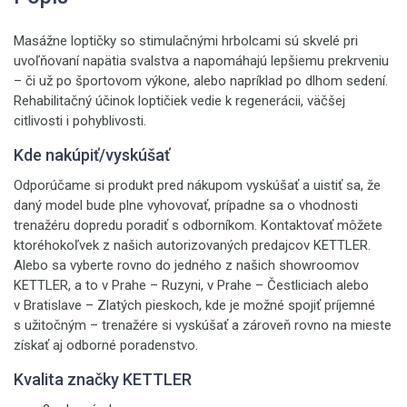
Masážne loptičky so stimulačnými hrbolcami sú skvelé pri
uvoľňovaní napätia svalstva a napomáhajú lepšiemu prekrveniu
– či už po športovom výkone, alebo napríklad po dlhom sedení.
Rehabilitačný účinok loptičiek vedie k regenerácii, väčšej
citlivosti i pohyblivosti.
Kde nakúpiť/vyskúšať
Odporúčame si produkt pred nákupom vyskúšať a uistiť sa, že
daný model bude plne vyhovovať, prípadne sa o vhodnosti
trenažéru dopredu poradiť s odborníkom. Kontaktovať môžete
ktoréhokoľvek z našich autorizovaných predajcov KETTLER.
Alebo sa vyberte rovno do jedného z našich showroomov
KETTLER, a to v Prahe – Ruzyni, v Prahe – Čestliciach alebo
v Bratislave – Zlatých pieskoch, kde je možné spojiť príjemné
s užitočným – trenažére si vyskúšať a zároveň rovno na mieste
získať aj odborné poradenstvo.
Kvalita značky KETTLER