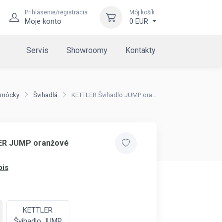
Prihlásenie/registrácia
Môj košík
Moje konto
0 EUR
Servis
Showroomy
Kontakty
omôcky
Švihadlá
KETTLER Švihadlo JUMP oranžové
ER JUMP oranžové
pis
KETTLER
Švihadlo JUMP