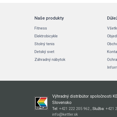
Naše produkty
Důle
Fitness
Všetk
Elektrobicykle
Objed
Stolný tenis
Obch
Detský svet
Konta
Záhradný nábytok
Ochra
Infor
Výhradný distribútor spoločnosti K
Slovensko
Tel:
+421 222 205 962
, Služba:
+421 2
info@kettler.sk