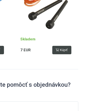
Skladem
7 EUR
ť
Kúpiť
ete pomôcť s objednávkou?