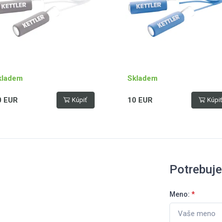
kladem
Skladem
0 EUR
10 EUR
Kúpiť
Kúpi
Potrebuj
Meno:
*