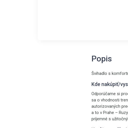
Popis
Švihadlo s komfort
Kde nakúpiť/vy
Odporúčame si prod
sa o vhodnosti tre
autorizovaných pr
a to v Prahe – Ruzy
príjemné s užitočn