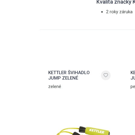
Kvalita značky
2 roky záruka
KETTLER ŠVIHADLO
K
JUMP ZELENÉ
J
zelené
pe