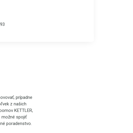
93
ovovať, prípadne
ľvek z našich
wroomov KETTLER,
e možné spojiť
rné poradenstvo.