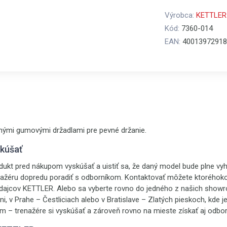
Výrobca:
KETTLER
Kód:
7360-014
EAN:
40013972918
nými gumovými držadlami pre pevné držanie.
skúšať
ukt pred nákupom vyskúšať a uistiť sa, že daný model bude plne vyh
nažéru dopredu poradiť s odborníkom. Kontaktovať môžete ktoréhoko
edajcov KETTLER. Alebo sa vyberte rovno do jedného z našich sho
ni, v Prahe – Čestliciach alebo v Bratislave – Zlatých pieskoch, kde j
ým – trenažére si vyskúšať a zároveň rovno na mieste získať aj odbo