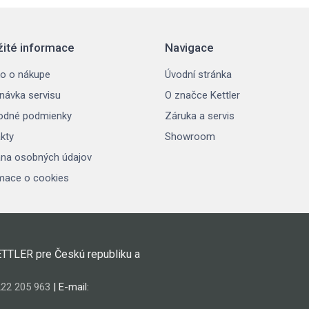
žité informace
Navigace
o o nákupe
Úvodní stránka
návka servisu
O značce Kettler
odné podmienky
Záruka a servis
kty
Showroom
na osobných údajov
mace o cookies
ETTLER pre Českú republiku a
22 205 963
| E-mail: