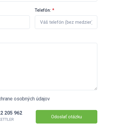
Telefón:
*
chrane osobných údajov
2 205 962
Odoslať otázku
 KETTLER