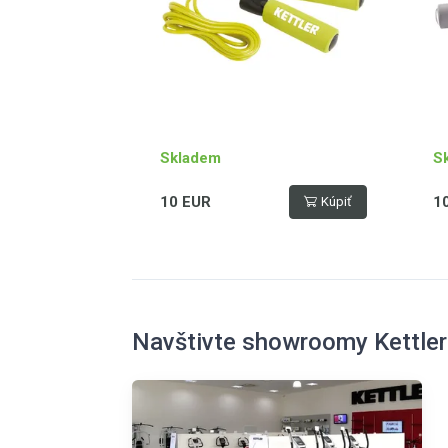
Skladem
S
10 EUR
1
Kúpiť
Navštivte showroomy Kettler