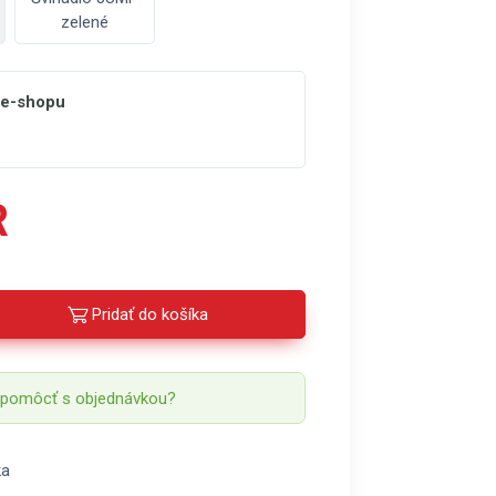
zelené
 e-shopu
R
Pridať do košíka
 pomôcť s objednávkou?
ka