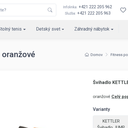
+421 222 205 962
Infolinka:
+421 222 205 963
Služba:
Stolný tenis
Detský svet
Záhradný nábytok
 oranžové
Domov
Fitness p
Švihadlo KETTL
oranžové
Celý po
Varianty
KETTLER
Švihadlo JUMP