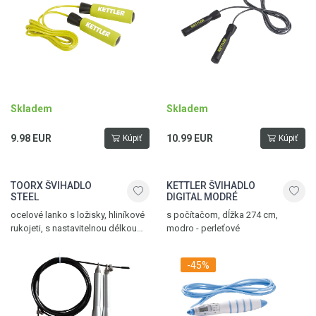
Skladem
Skladem
9.98 EUR
10.99 EUR
Kúpiť
Kúpiť
TOORX ŠVIHADLO
KETTLER ŠVIHADLO
STEEL
DIGITAL MODRÉ
ocelové lanko s ložisky, hliníkové
s počítačom, dĺžka 274 cm,
rukojeti, s nastavitelnou délkou
modro - perleťové
lana, vhodné pro trénink boxu
a MMA
-45%