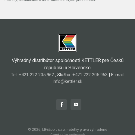
Výhradný distribútor spoločnosti KETTLER pre Českú
republiku a Slovensko
Tel:
+421 222 205 962
, Služba:
+421 222 205 963
| E-mail:
info@kettler.sk
© 2026, LIFEšport s.r.o. - všetky práva vyhradené
Created by
optimweb