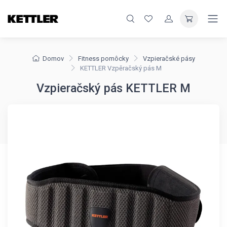
Domov
Fitness pomôcky
Vzpieračské pásy
KETTLER Vzpěračský pás M
Vzpieračský pás KETTLER M