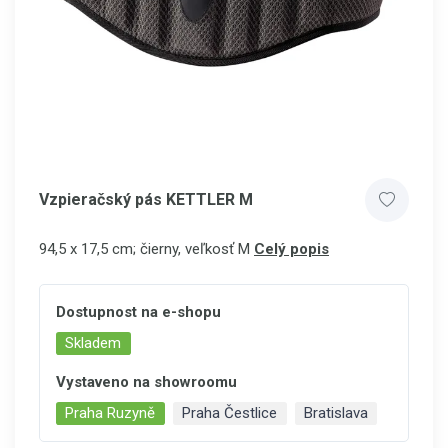
Vzpieračský pás KETTLER M
94,5 x 17,5 cm; čierny,
veľkosť
M
Celý popis
Dostupnost na e-shopu
Skladem
Vystaveno na showroomu
Praha Ruzyně
Praha Čestlice
Bratislava