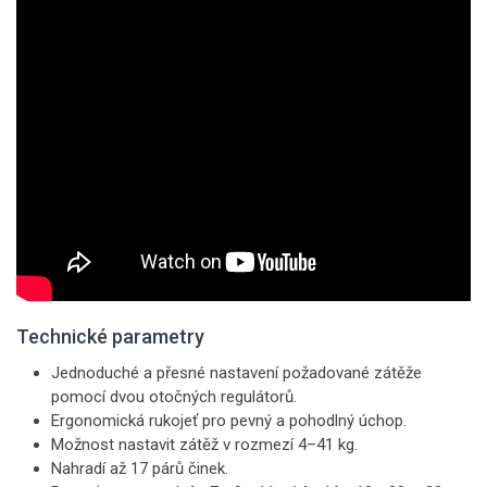
Technické parametry
Jednoduché a přesné nastavení požadované zátěže
pomocí dvou otočných regulátorů.
Ergonomická rukojeť pro pevný a pohodlný úchop.
Možnost nastavit zátěž v rozmezí 4–41 kg.
Nahradí až 17 párů činek.