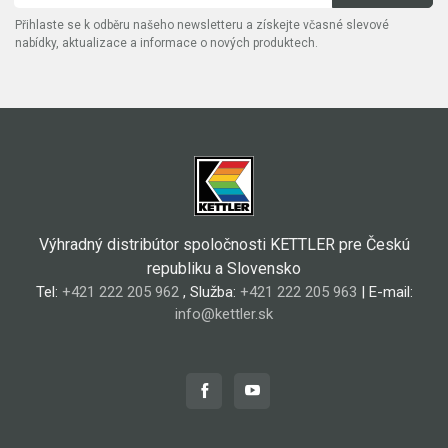
Přihlaste se k odběru našeho newsletteru a získejte včasné slevové
nabídky, aktualizace a informace o nových produktech.
Výhradný distribútor spoločnosti KETTLER pre Českú
republiku a Slovensko
Tel:
+421 222 205 962
, Služba:
+421 222 205 963
| E-mail:
info@kettler.sk