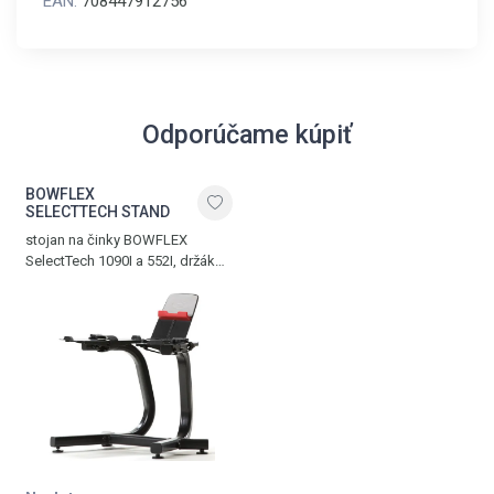
EAN:
708447912756
Odporúčame kúpiť
BOWFLEX
SELECTTECH STAND
stojan na činky BOWFLEX
SelectTech 1090I a 552I, držák
na tablet nebo smartphone,
hmotnost 13,5 kg