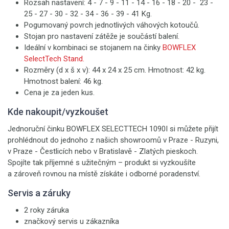
Rozsah nastavení: 4 - 7 - 9 - 11 - 14 - 16 - 18 - 20 - 23 -
25 - 27 - 30 - 32 - 34 - 36 - 39 - 41 Kg.
Pogumovaný povrch jednotlivých váhových kotoučů.
Stojan pro nastavení zátěže je součástí balení.
Ideální v kombinaci se stojanem na činky
BOWFLEX
SelectTech Stand.
Rozměry (d x š x v): 44 x 24 x 25 cm. Hmotnost: 42 kg.
Hmotnost balení: 46 kg.
Cena je za jeden kus.
Kde nakoupit/vyzkoušet
Jednoruční činku BOWFLEX SELECTTECH 1090I si můžete přijít
prohlédnout do jednoho z našich showroomů v Praze - Ruzyni,
v Praze - Čestlicích nebo v Bratislavě - Zlatých pieskoch.
Spojíte tak příjemné s užitečným – produkt si vyzkoušíte
a zároveň rovnou na místě získáte i odborné poradenství.
Servis a záruky
2 roky záruka
značkový servis u zákazníka