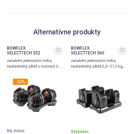
Alternatívne produkty
BOWFLEX
BOWFLEX
SELECTTECH 552
SELECTTECH 560
variabilní jednoruční činka,
variabilní jednoruční činka,
nastavitelný zátěž v rozmezí 2-
nastavitelný zátěž 2,3–27,2 kg,
24 kg, ergonomická rukojeť,
integrované Bluetooth rozhraní,
lehce uskladnitelná, cena za 1
ergonomická rukojeť, lehce
-30%
ks
uskladnitelná, cena za pár
Na dotaz
Skladem