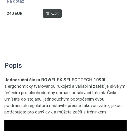
Na dotaz
240 EUR
Kúpiť
Popis
Jednoruční činka
BOWFLEX SELECTTECH 1090I
s ergonomicky tvarovanou rukojetí a variabilní zátěží je skvělým
řešením pro plnohodnotný domácí posilovací trénink. Činku
umístíte do stojanu, jednoduchým pootočením dvou
postranních regulátorů nastavíte přesně takovou zátěž, jakou
potřebujete pro daný cvik a můžete začít s tréninkem.