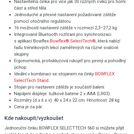
Nastavitelná činka pro více jak 30 různých cviků pro horní
část a střed těla.
Jednoduché a přesné nastavení požadované zátěže
pomocí otočného regulátoru.
16 možností nastavení zátěže v rozmezí 2,3–27,2 kg.
Integrované Bluetooth rozhraní pro synchronizaci
s aplikací Bowflex
Bowflex® SelectTech®
, která nabízí
řadu tréninkových lekcí zaměřených na různé svalové
skupiny.
Ergonomická, protiskluzová rukojeť pro pevný a pohodlný
úchop.
Ideální v kombinaci se stojanem na činky
BOWFLEX
SelectTech Stand
.
Stojan pro nastavení zátěže je součástí balení.
Napájení displeje: tužkové baterie 2 x AAA (LR03).
Rozměry (d x š x v): 40 x 24 x 22 cm. Hmotnost: 28 kg.
Cena je za pár.
Kde nakoupit/vyzkoušet
Jednoruční činku BOWFLEX SELECTTECH 560 si můžete přijít