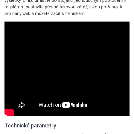
výsledky. Činku umístíte do stojanu, jednoduchým pootočením
regulátoru nastavíte přesně takovou zátěž, jakou potřebujete
pro daný cvik a můžete začít s tréninkem.
Technické parametry