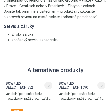
prohlédnout do jednoho z našich showroomů v Praze - Ruzyni,
v Praze - Čestlicích nebo v Bratislavě - Zlatých pieskoch.
Spojíte tak příjemné s užitečným – produkt si vyzkoušíte
a zároveň rovnou na místě získáte i odborné poradenství.
Servis a záruky
2 roky záruka
značkový servis u zákazníka
Alternatívne produkty
BOWFLEX
BOWFLEX
SELECTTECH 552
SELECTTECH 1090
variabilní jednoruční činka,
variabilní jednoruční činka,
nastavitelný zátěž v rozmezí 2-
nastavitelný zátěž v rozmezí 4-
24 kg, ergonomická rukojeť,
41 kg, ergonomická rukojeť,
lehce uskladnitelná, cena za 1
lehce uskladnitelná, cena za 1