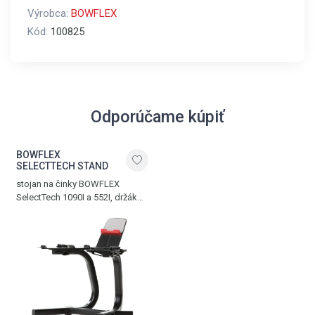
Výrobca:
BOWFLEX
Kód:
100825
Odporúčame kúpiť
BOWFLEX
SELECTTECH STAND
stojan na činky BOWFLEX
SelectTech 1090I a 552I, držák
na tablet nebo smartphone,
hmotnost 13,5 kg