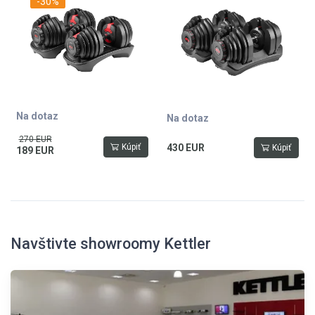
-30%
ks
ks
Na dotaz
Na dotaz
270 EUR
Kúpiť
430 EUR
Kúpiť
189 EUR
Navštivte showroomy Kettler