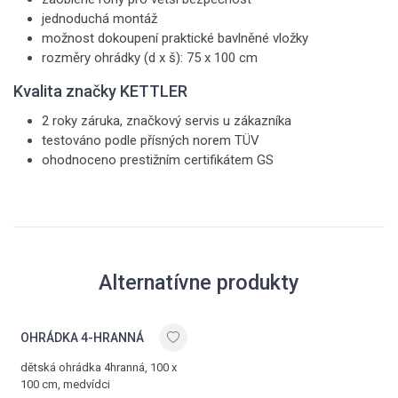
jednoduchá montáž
možnost dokoupení praktické bavlněné vložky
rozměry ohrádky (d x š): 75 x 100 cm
Kvalita značky KETTLER
2 roky záruka, značkový servis u zákazníka
testováno podle přísných norem TÜV
ohodnoceno prestižním certifikátem GS
Alternatívne produkty
OHRÁDKA 4-HRANNÁ
dětská ohrádka 4hranná, 100 x
100 cm, medvídci