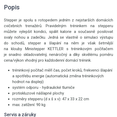
Popis
Stepper je spolu s rotopedem jedním z nejstarších domácích
cvičebních trenažérů. Pravidelným tréninkem na stepperu
můžete vylepšit kondici, spálit kalorie a současně posilovat
svaly nohou a zadečku. Jedná se vlastně o simulaci výstupu
do schodů, stepper a šlapání na něm je však šetrnější
na klouby. Ministepper KETTLER s tréninkovým počítačem
je snadno skladovatelný, nenáročný a díky skvělému poměru
cena/výkon vhodný pro každodenní domácí trénink.
tréninkový počítač měří čas, počet kroků, frekvenci šlapání
a spotřebu energie (automatická změna tréninkových
hodnot na displeji)
systém odporu - hydraulické tlumiče
protiskluzové nášlapné plochy
rozměry stepperu (d x š x v): 47 x 33 x 22 cm
max. zatížení: 90 kg
Servis a záruky