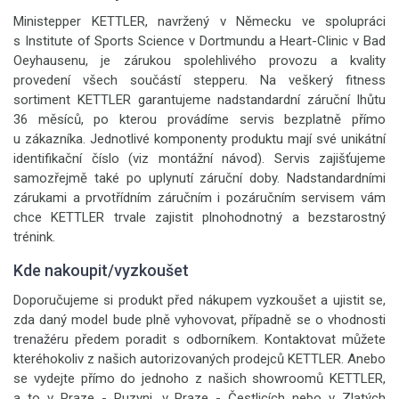
Ministepper KETTLER, navržený v Německu ve spolupráci
s Institute of Sports Science v Dortmundu a Heart-Clinic v Bad
Oeyhausenu, je zárukou spolehlivého provozu a kvality
provedení všech součástí stepperu. Na veškerý fitness
sortiment KETTLER garantujeme nadstandardní záruční lhůtu
36 měsíců, po kterou provádíme servis bezplatně přímo
u zákazníka. Jednotlivé komponenty produktu mají své unikátní
identifikační číslo (viz montážní návod). Servis zajišťujeme
samozřejmě také po uplynutí záruční doby. Nadstandardními
zárukami a prvotřídním záručním i pozáručním servisem vám
chce KETTLER trvale zajistit plnohodnotný a bezstarostný
trénink.
Kde nakoupit/vyzkoušet
Doporučujeme si produkt před nákupem vyzkoušet a ujistit se,
zda daný model bude plně vyhovovat, případně se o vhodnosti
trenažéru předem poradit s odborníkem. Kontaktovat můžete
kteréhokoliv z našich autorizovaných prodejců KETTLER. Anebo
se vydejte přímo do jednoho z našich showroomů KETTLER,
a to v Praze - Ruzyni, v Praze - Čestlicích nebo v Zlatých