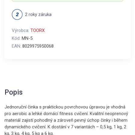
2 roky záruka
Výrobca:
TOORX
Kód:
MN-5
EAN:
8029975950068
Popis
Jednoruční činka s praktickou povrchovou úpravou je vhodná
pro aerobic a lehké domácí fitness cvičení. Kvalitní neoprenový
materiál zajistí pohodlný a zároveň pevný úchop činky i během
dynamického cvičení. K dostání v 7 variantách – 0,5 kg, 1 kg, 2
kg, 3 kg, 4 kg, 5 kg a 6 kg.