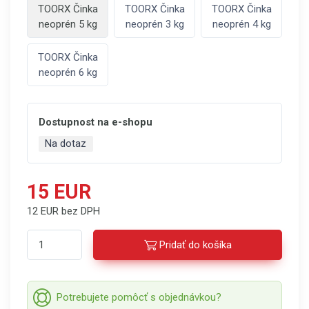
TOORX Činka
TOORX Činka
TOORX Činka
neoprén 5 kg
neoprén 3 kg
neoprén 4 kg
TOORX Činka
neoprén 6 kg
Dostupnost na e-shopu
Na dotaz
15 EUR
12 EUR bez DPH
Pridať do košíka
Potrebujete pomôcť s objednávkou?