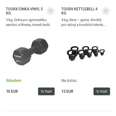
TOORX ČINKA VINYL 5
TOORX KETTLEBELL 4
KG
KG
5 kg, činka pro gymnastiku,
4 kg, litina – guma, vhodný
aerobic a fitness, tmavě šedá
pro silový a kondiční trénink,
černá
Skladem
Na dotaz
15 EUR
12 EUR
Kúpiť
Kúpiť