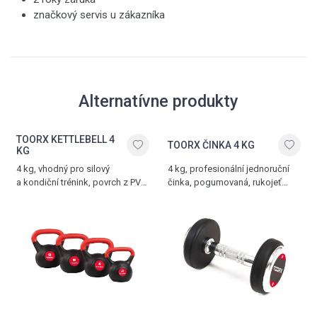
značkový servis u zákazníka
Alternatívne produkty
TOORX KETTLEBELL 4
TOORX ČINKA 4 KG
KG
4 kg, vhodný pro silový
4 kg, profesionální jednoruční
a kondiční trénink, povrch z PVC,
činka, pogumovaná, rukojeť
černá - červená
s protiskluzovou úpravou