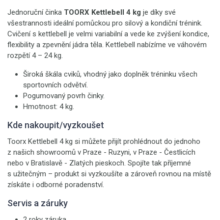
Jednoruční činka
TOORX Kettlebell 4 kg
je díky své
všestrannosti ideální pomůckou pro silový a kondiční trénink.
Cvičení s kettlebell je velmi variabilní a vede ke zvýšení kondice,
flexibility a zpevnění jádra těla. Kettlebell nabízíme ve váhovém
rozpětí 4 – 24 kg.
Široká škála cviků, vhodný jako doplněk tréninku všech
sportovních odvětví.
Pogumovaný povrh činky.
Hmotnost: 4 kg.
Kde nakoupit/vyzkoušet
Toorx Kettlebell 4 kg si můžete přijít prohlédnout do jednoho
z našich showroomů v Praze - Ruzyni, v Praze - Čestlicích
nebo v Bratislavě - Zlatých pieskoch. Spojíte tak příjemné
s užitečným – produkt si vyzkoušíte a zároveň rovnou na místě
získáte i odborné poradenství.
Servis a záruky
2 roky záruka