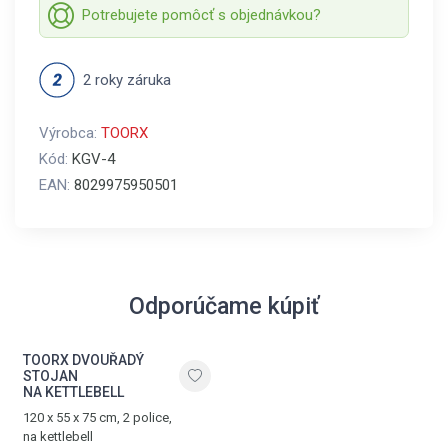
Potrebujete pomôcť s objednávkou?
2 roky záruka
Výrobca:
TOORX
Kód:
KGV-4
EAN:
8029975950501
Odporúčame kúpiť
TOORX DVOUŘADÝ
STOJAN
NA KETTLEBELL
120 x 55 x 75 cm, 2 police,
na kettlebell