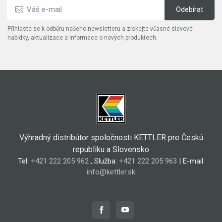
Přihlaste se k odběru našeho newsletteru a získejte včasné slevové
nabídky, aktualizace a informace o nových produktech.
Výhradný distribútor spoločnosti KETTLER pre Českú
republiku a Slovensko
Tel:
+421 222 205 962
, Služba:
+421 222 205 963
| E-mail:
info@kettler.sk