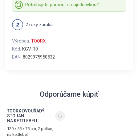
Potrebujete pomôcť s objednávkou?
2 roky záruka
Výrobca:
TOORX
Kód:
KGV-10
EAN:
8029975950532
Odporúčame kúpiť
TOORX DVOUŘADÝ
STOJAN
NA KETTLEBELL
120 x 55 x 75 cm, 2 police,
na kettlebell