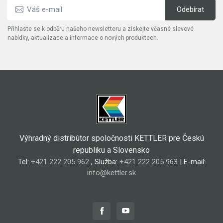
Přihlaste se k odběru našeho newsletteru a získejte včasné slevové
nabídky, aktualizace a informace o nových produktech.
Výhradný distribútor spoločnosti KETTLER pre Českú
republiku a Slovensko
Tel:
+421 222 205 962
, Služba:
+421 222 205 963
| E-mail:
info@kettler.sk