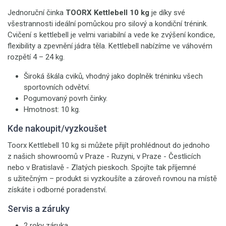
Jednoruční činka
TOORX Kettlebell 10 kg
je díky své
všestrannosti ideální pomůckou pro silový a kondiční trénink.
Cvičení s kettlebell je velmi variabilní a vede ke zvýšení kondice,
flexibility a zpevnění jádra těla. Kettlebell nabízíme ve váhovém
rozpětí 4 – 24 kg.
Široká škála cviků, vhodný jako doplněk tréninku všech
sportovních odvětví.
Pogumovaný povrh činky.
Hmotnost: 10 kg.
Kde nakoupit/vyzkoušet
Toorx Kettlebell 10 kg si můžete přijít prohlédnout do jednoho
z našich showroomů v Praze - Ruzyni, v Praze - Čestlicích
nebo v Bratislavě - Zlatých pieskoch. Spojíte tak příjemné
s užitečným – produkt si vyzkoušíte a zároveň rovnou na místě
získáte i odborné poradenství.
Servis a záruky
2 roky záruka