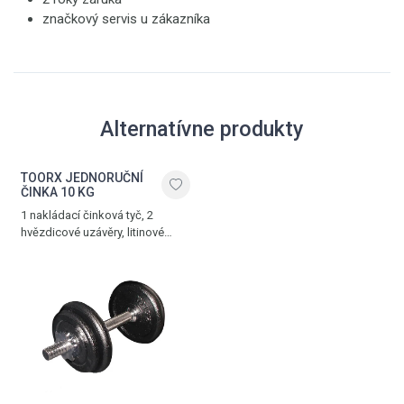
značkový servis u zákazníka
Alternatívne produkty
TOORX JEDNORUČNÍ
ČINKA 10 KG
1 nakládací činková tyč, 2
hvězdicové uzávěry, litinové
kotouče 2 x 1,5 kg a 2 x 2,5 kg,
praktický kufřík