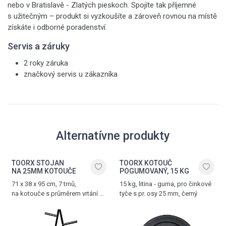
nebo v Bratislavě - Zlatých pieskoch. Spojíte tak příjemné
s užitečným – produkt si vyzkoušíte a zároveň rovnou na místě
získáte i odborné poradenství.
Servis a záruky
2 roky záruka
značkový servis u zákazníka
Alternatívne produkty
TOORX STOJAN
TOORX KOTOUČ
NA 25MM KOTOUČE
POGUMOVANÝ, 15 KG
71 x 38 x 95 cm, 7 trnů,
15 kg, litina - guma, pro činkové
na kotouče s průměrem vrtání 25
tyče s pr. osy 25 mm, černý
mm