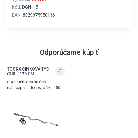
Kód:
DGN-15
EAN:
8029975950136
Odporúčame kúpiť
TOORX ČINKOVÁ TYČ
CURL, 120 CM
obouruční osa na činku,
na biceps a triceps, délka 150
cm, průměr 25 mm, chromovaná
ocel, dvě matice ve tvaru hvězdy
součástí