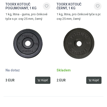
TOORX KOTOUČ
TOORX KOTOUČ
POGUMOVANÝ, 1 KG
ČERNÝ, 1 KG
1 kg, litina - guma, pro činkové
1 kg, litina, pro činkové tyče s pr.
tyče s pr. osy 25 mm, černý
osy 25 mm, černý
Na dotaz
Skladem
3 EUR
2 EUR
Kúpiť
Kúpiť