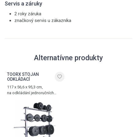
Servis a záruky
2 roky záruka
značkový servis u zákazníka
Alternatívne produkty
TOORX STOJAN
ODKLÁDACÍ
117 x 56,6 x 95,3 cm,
na odkládání jednoručních
činek, kotoučů a dlouhých
činkových tyčí, max. zatížení 350
kg