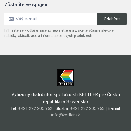
Zůstaňte ve spojení
Přihlaste se k odběru našeho newsletteru a získejte včasné slevové
nabídky, aktualizace a informace o nových produktech.
Výhradný distribútor spoločnosti KETTLER pre Českú
republiku a Slovensko
Tel:
+421 222 205 962
, Služba:
+421 222 205 963
| E-mail:
info@kettler.sk