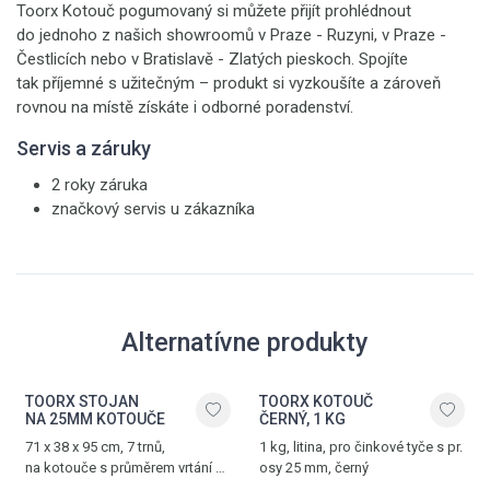
Toorx Kotouč pogumovaný si můžete přijít prohlédnout
do jednoho z našich showroomů v Praze - Ruzyni, v Praze -
Čestlicích nebo v Bratislavě - Zlatých pieskoch. Spojíte
tak příjemné s užitečným – produkt si vyzkoušíte a zároveň
rovnou na místě získáte i odborné poradenství.
Servis a záruky
2 roky záruka
značkový servis u zákazníka
Alternatívne produkty
TOORX STOJAN
TOORX KOTOUČ
NA 25MM KOTOUČE
ČERNÝ, 1 KG
71 x 38 x 95 cm, 7 trnů,
1 kg, litina, pro činkové tyče s pr.
na kotouče s průměrem vrtání 25
osy 25 mm, černý
mm