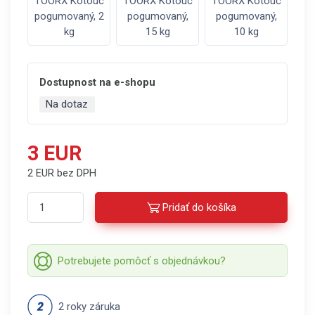
TOORX Kotouč
TOORX Kotouč
TOORX Kotouč
pogumovaný, 2
pogumovaný,
pogumovaný,
kg
15 kg
10 kg
Dostupnost na e-shopu
Na dotaz
3 EUR
2 EUR bez DPH
Pridať do košíka
Potrebujete pomôcť s objednávkou?
2 roky záruka