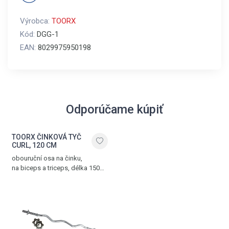
Výrobca:
TOORX
Kód:
DGG-1
EAN:
8029975950198
Odporúčame kúpiť
TOORX ČINKOVÁ TYČ
CURL, 120 CM
obouruční osa na činku,
na biceps a triceps, délka 150
cm, průměr 25 mm, chromovaná
ocel, dvě matice ve tvaru hvězdy
součástí