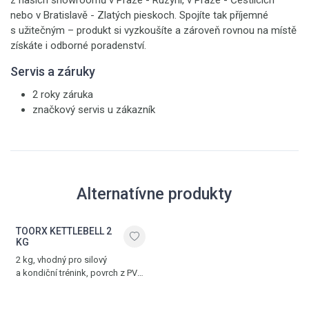
z našich showroomů v Praze - Ruzyni, v Praze - Čestlicích
nebo v Bratislavě - Zlatých pieskoch. Spojíte tak příjemné
s užitečným – produkt si vyzkoušíte a zároveň rovnou na místě
získáte i odborné poradenství.
Servis a záruky
2 roky záruka
značkový servis u zákazník
Alternatívne produkty
TOORX KETTLEBELL 2
KG
2 kg, vhodný pro silový
a kondiční trénink, povrch z PVC,
černá - červená