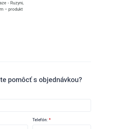
aze - Ruzyni,
ným – produkt
ete pomôcť s objednávkou?
Telefón:
*