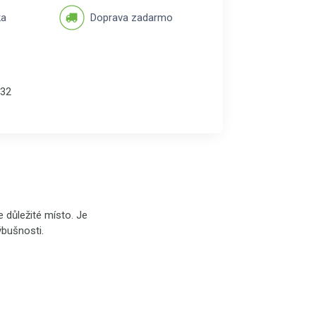
ka
Doprava zadarmo
32
 důležité místo. Je
ýbušnosti.