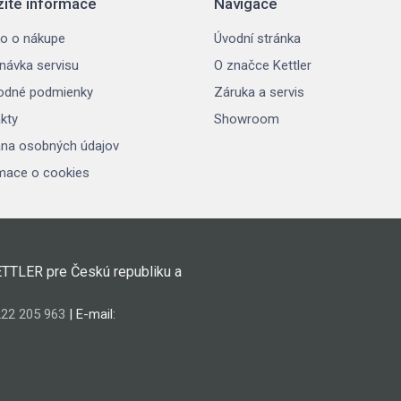
žité informace
Navigace
o o nákupe
Úvodní stránka
návka servisu
O značce Kettler
odné podmienky
Záruka a servis
kty
Showroom
na osobných údajov
mace o cookies
ETTLER pre Českú republiku a
22 205 963
| E-mail: