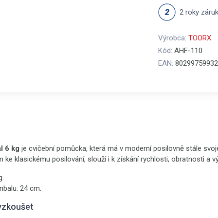
2 roky záru
Výrobca:
TOORX
Kód:
AHF-110
EAN:
80299759932
 6 kg
je cvičební pomůcka, která má v moderní posilovně stále svoje
ke klasickému posilování, slouží i k získání rychlosti, obratnosti a v
g.
nbalu: 24 cm.
yzkoušet