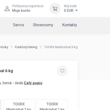
Prihlásenie/registrácia
Môj košík
Moje konto
0 EUR
Servis
Showroomy
Kontakty
môcky
Funkčný tréning
TOORX Medicinbal 6 kg
al 6 kg
, černá - šedá
Celý popis
TOORX
TOORX
Medicinbal 2 kg
Medicinbal 1 kg