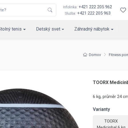
+421 222 205 962
Infolinka:
+421 222 205 963
Služba:
Stolný tenis
Detský svet
Záhradný nábytok
Domov
Fitness po
TOORX Medicinb
6 kg, průměr 24 cm
Varianty
TOORX
Medicinbal 6 kg