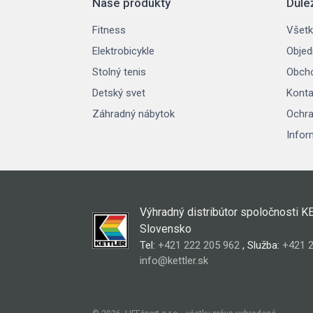
Naše produkty
Důle
Fitness
Všetk
Elektrobicykle
Objed
Stolný tenis
Obch
Detský svet
Konta
Záhradný nábytok
Ochra
Infor
Výhradný distribútor spoločnosti K
Slovensko
Tel:
+421 222 205 962
, Služba:
+421 2
info@kettler.sk