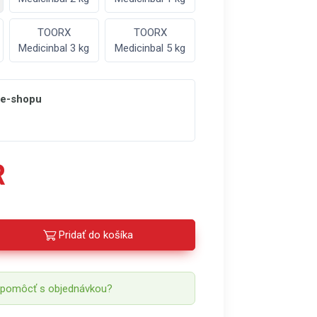
TOORX
TOORX
Medicinbal 3 kg
Medicinbal 5 kg
 e-shopu
R
Pridať do košíka
 pomôcť s objednávkou?