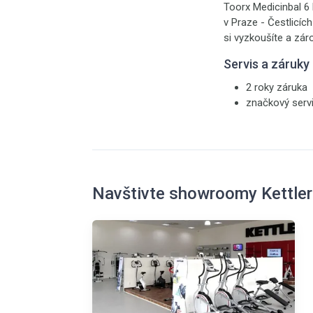
Toorx Medicinbal 6 
v Praze - Čestlicíc
si vyzkoušíte a zár
Servis a záruky
2 roky záruka
značkový serv
Navštivte showroomy Kettler