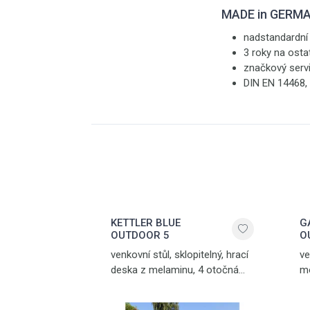
MADE in GERM
nadstandardní 
3 roky na ost
značkový serv
DIN EN 14468, 
KETTLER BLUE
G
OUTDOOR 5
O
venkovní stůl, sklopitelný, hrací
ve
deska z melaminu, 4 otočná
mo
pogumovaná kolečka, síťka
s 
součástí stolu, vyrovnávací
zd