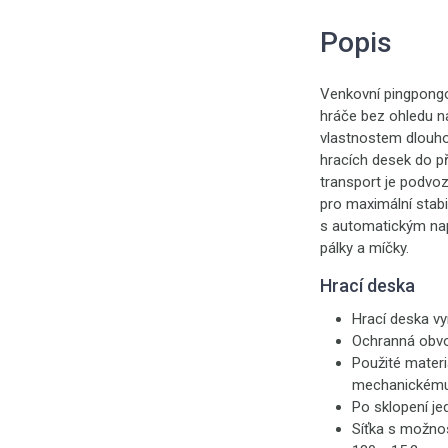
Popis
Venkovní pingpong
hráče bez ohledu na
vlastnostem dlouho
hracích desek do p
transport je podvo
pro maximální stabil
s automatickým nap
pálky a míčky.
Hrací deska
Hrací deska v
Ochranná obvo
Použité materi
mechanickému 
Po sklopení je
Síťka s možnos