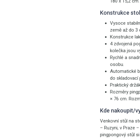
180 x 15,2 cm.
Konstrukce sto
Vysoce stabil
země až do 3 
Konstrukce la
4 zdvojená po
kolečka jsou vy
Rychlé a snad
osobu.
Automatické b
do skladovací 
Praktický držák
Rozměry pingpo
× 76 cm. Rozmě
Kde nakoupit/v
Venkovní stůl na s
– Ruzyni, v Praze –
pingpongový stůl si