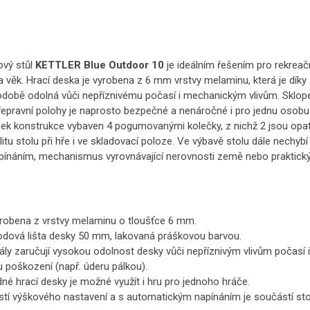
ový stůl
KETTLER Blue Outdoor 10
je ideálním řešením pro rekreačn
 věk. Hrací deska je vyrobena z 6 mm vrstvy melaminu, která je dík
době odolná vůči nepříznivému počasí i mechanickým vlivům. Sklopen
řepravní polohy je naprosto bezpečné a nenáročné i pro jednu osobu
zek konstrukce vybaven 4 pogumovanými kolečky, z nichž 2 jsou opa
itu stolu při hře i ve skladovací poloze. Ve výbavě stolu dále nechybí 
ínáním, mechanismus vyrovnávající nerovnosti země nebo praktický
yrobena z vrstvy melaminu o tloušťce 6 mm.
dová lišta desky 50 mm, lakovaná práškovou barvou.
ály zaručují vysokou odolnost desky vůči nepříznivým vlivům počasí i
poškození (např. úderu pálkou).
dné hrací desky je možné využít i hru pro jednoho hráče.
tí výškového nastavení a s automatickým napínáním je součástí stol