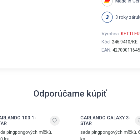
Made in Ge
3 roky záru
Výrobca:
KETTLER
Kód:
246.9410/KE
EAN:
42700011645
Odporúčame kúpiť
ARLANDO 100 1-
GARLANDO GALAXY 3-
TAR
STAR
da pingpongových míčků,
sada pingpongových míčků, 
0 ks
ks