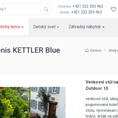
+421 222 205 962
Infolinka:
+421 222 205 963
Služba:
Stolný tenis
Detský svet
Záhradný nábytok
tenis KETTLER Blue
Domov
Stoly 
Venkovní stůl na
Outdoor 10
venkovní stůl, sklo
pogumovaná kolečk
stolu, vyrovnávac
hráče, držák na p