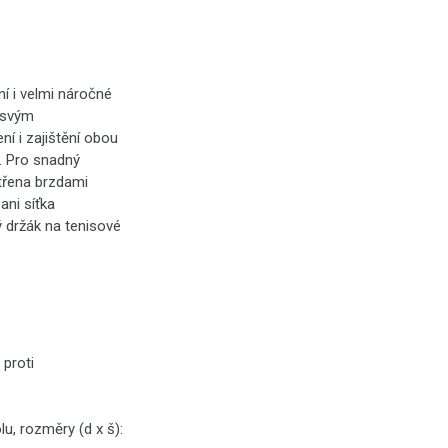
í i velmi náročné
y svým
í i zajištění obou
. Pro snadný
třena brzdami
ani síťka
 držák na tenisové
 proti
u, rozměry (d x š):