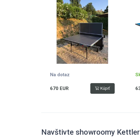
mechanismus, možnost hry
ot
jednoho hráče, držák na pálky
ko
a míčky, jednoduchý
ko
mechanismus
sí
sklopení, hmotnost 59,5 kg,
st
vyroben v Německu
b
sk
mo
Na dotaz
S
670 EUR
6
Kúpiť
Navštivte showroomy Kettler