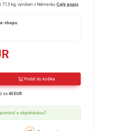
t 77,5 kg, vyroben v Německu
Celý popis
 e-shopu
UR
Pridať do košíka
áž za
40 EUR
 pomôcť s objednávkou?