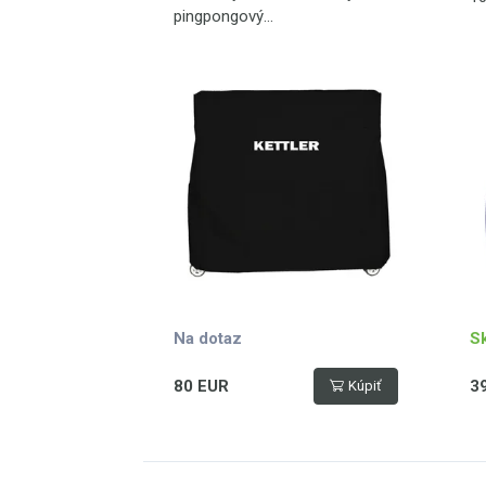
pingpongový
stůl, nepromokavý, černý
Na dotaz
S
80 EUR
3
Kúpiť