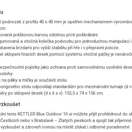
lu
ní podvozek z profilu 40 x 40 mm je opatřen mechanismem vyrovnáva
cm.
kovaná práškovou barvou odolnou proti poškrábání.
gumovaná a otočná kolečka podvozku pro jednoduchou manipulaci i 
bavena brzdami pro vyšší stabilitu při hře i v přepravní poloze.
né sklopení hracích desek pomocí systému otočné páčky je nenáročn
ezpečnostní pojistky jako ochrana proti samovolnému uvolnění dese
polohy.
 na pálky a míčky je součástí stolu.
ngového stolu odpovídají standardům pro mezinárodní turnaje (d × š
ry po sklopení desek (d x š x v): 152,5 x 74 x 156 cm.
yzkoušet
tolní tenis KETTLER Blue Outdoor 10
si můžete přijít prohlédnout do
 Čestlicích nebo v Bratislavě – Zlatých pieskoch a spojit tak příjemn
 vyzkoušet a zároveň rovnou na místě získat i odborné poradenství.