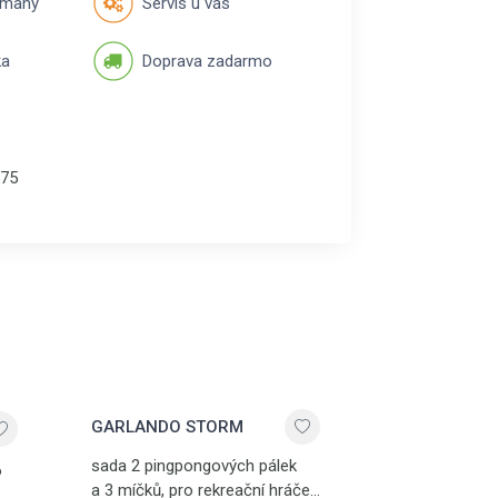
rmany
Servis u vás
ka
Doprava zadarmo
75
GARLANDO STORM
sada 2 pingpongových pálek
6
a 3 míčků, pro rekreační hráče,