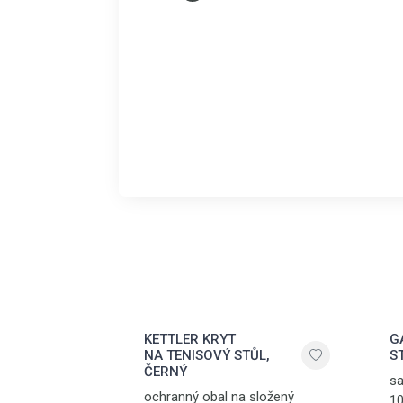
KETTLER KRYT
G
NA TENISOVÝ STŮL,
S
ČERNÝ
sa
ochranný obal na složený
10