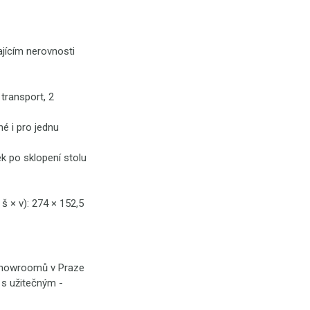
jícím nerovnosti
transport, 2
é i pro jednu
k po sklopení stolu
 × v): 274 × 152,5
 showroomů v Praze
é s užitečným -