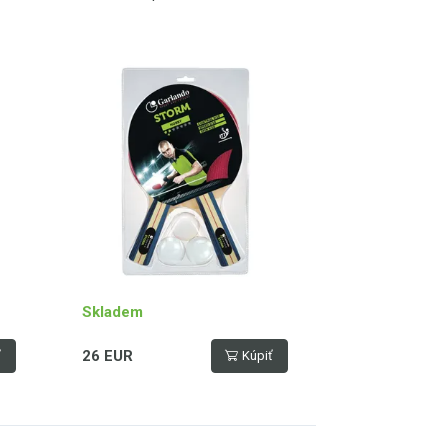
schváleno ITTF
Skladem
26 EUR
ť
Kúpiť