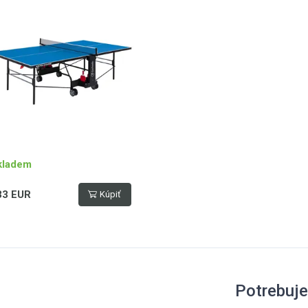
očná o 360°, stabilní
nstrukce z čtvercových
vových profilů 25 x 25 mm,
ťka s napínáním součástí
olu, držák na pálky a míčky,
ezpečný mechanismus
lopení stolu, hmotnost 61 kg,
drá – černá
kladem
33 EUR
Kúpiť
Potrebuj