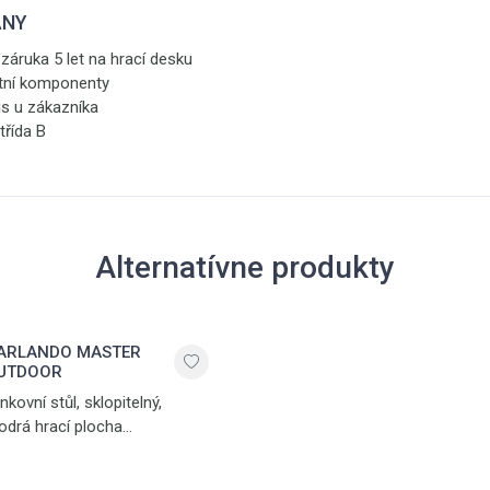
ANY
záruka 5 let na hrací desku
atní komponenty
is u zákazníka
třída B
Alternatívne produkty
ARLANDO MASTER
UTDOOR
nkovní stůl, sklopitelný,
drá hrací plocha
antireflexním povrchem, 4
vojená transportní kolečka, 2