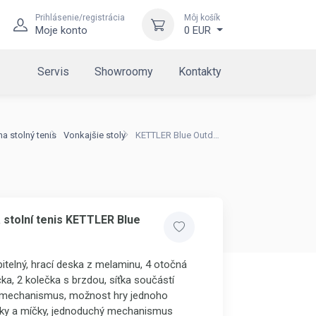
Prihlásenie/registrácia
Môj košík
Moje konto
0 EUR
Servis
Showroomy
Kontakty
na stolný tenis
Vonkajšie stoly
KETTLER Blue Outdoor 10
 stolní tenis KETTLER Blue
pitelný, hrací deska z melaminu, 4 otočná
a, 2 kolečka s brzdou, síťka součástí
í mechanismus, možnost hry jednoho
álky a míčky, jednoduchý mechanismus