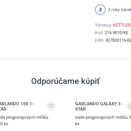
3 roky záru
Výrobca:
KETTLER
Kód:
216.9010/KE
EAN:
42700011645
Odporúčame kúpiť
ARLANDO 100 1-
GARLANDO GALAXY 3-
TAR
STAR
da pingpongových míčků,
sada pingpongových míčků, 
0 ks
ks