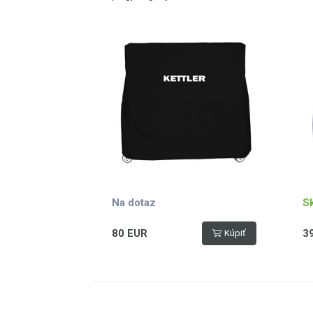
stůl, nepromokavý, černý
Na dotaz
S
80 EUR
3
Kúpiť