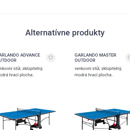
Alternatívne produkty
ARLANDO ADVANCE
GARLANDO MASTER
UTDOOR
OUTDOOR
nkovní stůl, sklopitelný,
venkovní stůl, sklopitelný,
drá hrací plocha
modrá hrací plocha
antireflexním povrchem, 4
s antireflexním povrchem, 4
vojená transportní kolečka, 2
zdvojená transportní kolečka,
očná o 360°, síťka součástí
otočná o 360°, stabilní
olu, držák na pálky a míčky,
konstrukce z čtvercových
ezpečný mechanismus
kovových profilů 25 x 25 mm,
lopení stolu, hmotnost 58 kg,
síťka s napínáním součástí
drá – černá
stolu, držák na pálky a míčky,
bezpečný mechanismus