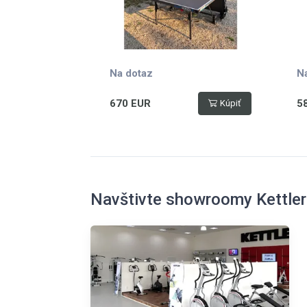
Na dotaz
N
670 EUR
5
Kúpiť
Navštivte showroomy Kettler