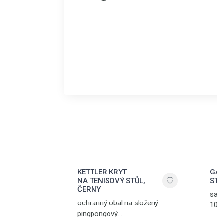
KETTLER KRYT
G
NA TENISOVÝ STŮL,
S
ČERNÝ
sa
ochranný obal na složený
10
pingpongový