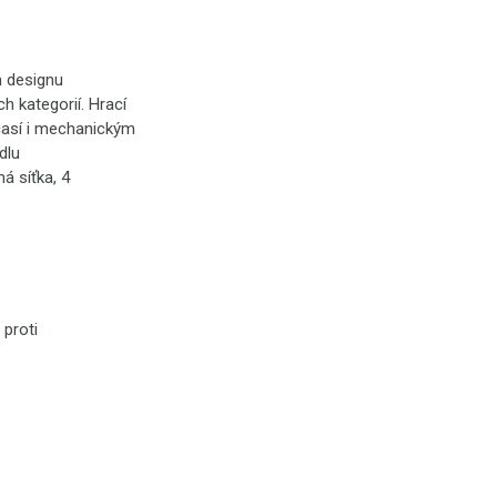
m designu
h kategorií. Hrací
časí i mechanickým
dlu
á síťka, 4
 proti