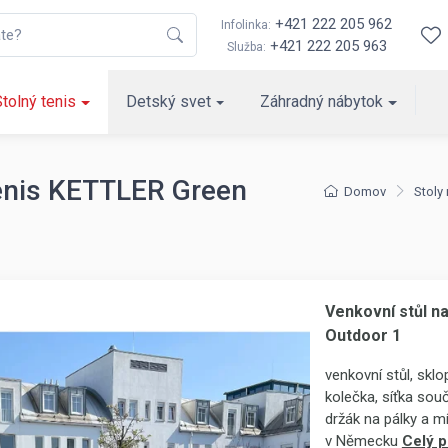
+421 222 205 962
Infolinka:
+421 222 205 963
Služba:
Stolný tenis
Detský svet
Záhradný nábytok
tenis KETTLER Green
Domov
Stoly 
Venkovní stůl n
Outdoor 1
venkovní stůl, sklo
kolečka, síťka sou
držák na pálky a m
v Německu
Celý p