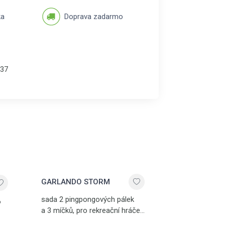
ka
Doprava zadarmo
37
GARLANDO STORM
sada 2 pingpongových pálek
6
a 3 míčků, pro rekreační hráče,
schváleno ITTF