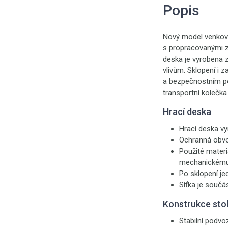
Popis
Nový model venkov
s propracovanými ze
deska je vyrobena 
vlivům. Sklopení i 
a bezpečnostním poj
transportní kolečka
Hrací deska
Hrací deska v
Ochranná obvo
Použité materi
mechanickému 
Po sklopení je
Síťka je součás
Konstrukce sto
Stabilní podvo