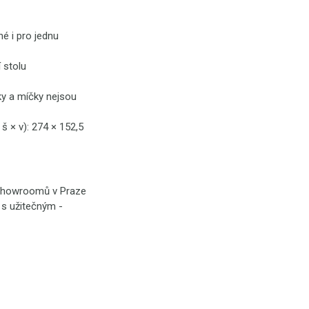
é i pro jednu
 stolu
ky a míčky nejsou
 × v): 274 × 152,5
o showroomů v Praze
é s užitečným -