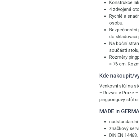
Konstrukce la
4 zdvojená ot
Rychlé a snad
osobu.
Bezpečnostní p
do skladovací 
Na boční stran
součástí stolu,
Rozměry pingpo
× 76 cm. Rozmě
Kde nakoupit/v
Venkovní stůl na s
– Ruzyni, v Praze –
pingpongový stůl si
MADE in GERM
nadstandardní 
značkový serv
DIN EN 14468, 