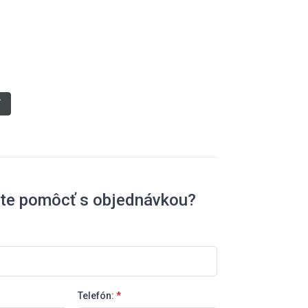
kg,
ť
ete pomôcť s objednávkou?
Telefón:
*