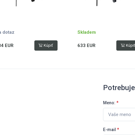
sklopení stolu, hmotnost 61 
modrá – černá
a dotaz
Skladem
84 EUR
633 EUR
Kúpiť
Kúpi
Potrebuj
Meno:
*
E-mail
*