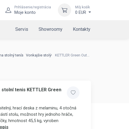
Prihlásenie/registrácia
Môj košík
Moje konto
0 EUR
Servis
Showroomy
Kontakty
na stolný tenis
Vonkajšie stoly
KETTLER Green Outdoor 1
a stolní tenis KETTLER Green
pitelný, hrací deska z melaminu, 4 otočná
částí stolu, možnost hry jednoho hráče,
íčky, hmotnost 45,5 kg, vyroben
opis