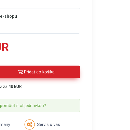
 e-shopu
UR
Pridať do košíka
áž za
40 EUR
 pomôcť s objednávkou?
rmany
Servis u vás