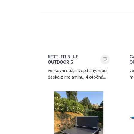
KETTLER BLUE
G
OUTDOOR 5
O
venkovní stůl, sklopitelný, hrací
ve
deska z melaminu, 4 otočná
mo
pogumovaná kolečka, síťka
s 
součástí stolu, vyrovnávací
zd
mechanismus, možnost hry
ot
jednoho hráče, držák na pálky
st
a míčky, jednoduchý
b
mechanismus
sk
sklopení, hmotnost 59,5 kg,
mo
vyroben v Německu