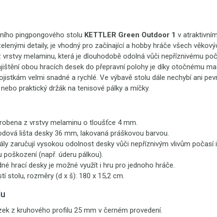
ního pingpongového stolu
KETTLER Green Outdoor 1
v atraktivní
lenými detaily, je vhodný pro začínající a hobby hráče všech věkovýc
z vrstvy melaminu, která je dlouhodobě odolná vůči nepříznivému po
zajištění obou hracích desek do přepravní polohy je díky otočnému ma
istkám velmi snadné a rychlé. Ve výbavě stolu dále nechybí ani pevn
 nebo praktický držák na tenisové pálky a míčky.
yrobena z vrstvy melaminu o tloušťce 4 mm.
dová lišta desky 36 mm, lakovaná práškovou barvou.
ály zaručují vysokou odolnost desky vůči nepříznivým vlivům počasí i
poškození (např. úderu pálkou).
dné hrací desky je možné využít i hru pro jednoho hráče.
tí stolu, rozměry (d x š): 180 x 15,2 cm.
lu
zek z kruhového profilu 25 mm v černém provedení.