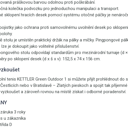
kovaná práškovou barvou odolnou proti poškrábání.
očná kolečka podvozku pro jednoduchou manipulaci a transport.
né sklopení hracích desek pomocí systému otočné páčky je nenáročn
ojistky jako ochrana proti samovolnému uvolnění desek po sklopení
polohy.
ě stolu je umístěn praktický držák na pálky a míčky. Pingpongové pál
 lze je dokoupit jako volitelné příslušenství.
ngového stolu odpovídají standardům pro mezinárodní turnaje (d × š
ry po sklopení desek (d x š x v): 152,5 x 74 x 156 cm.
yzkoušet
tolní tenis KETTLER Green Outdoor 1
si můžete přijít prohlédnout d
 Čestlicích nebo v Bratislavě – Zlatých pieskoch a spojit tak příjemn
 vyzkoušet a zároveň rovnou na místě získat i odborné poradenství.
ANY
záruka 3 roky
is u zákazníka
třída D