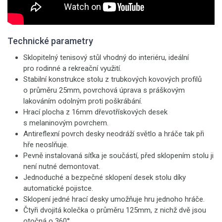
Technické parametry
Sklopitelný tenisový stůl vhodný do interiéru, ideální
pro rodinné a rekreační využití.
Stabilní konstrukce stolu z trubkových kovových profilů
o průměru 25mm, povrchová úprava s práškovým
lakováním odolným proti poškrábání.
Hrací plocha z 16mm dřevotřískových desek
s melaninovým povrchem.
Antireflexní povrch desky neodráží světlo a hráče tak při
hře neoslňuje.
Pevně instalovaná síťka je součástí, před sklopením stolu ji
není nutné demontovat.
Jednoduché a bezpečné sklopení desek stolu díky
automatické pojistce.
Sklopení jedné hrací desky umožňuje hru jednoho hráče.
Čtyři dvojitá kolečka o průměru 125mm, z nichž dvě jsou
otočná o 360°.