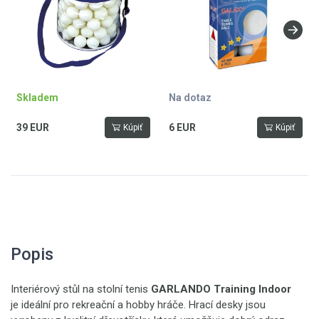
Skladem
Na dotaz
39 EUR
6 EUR
Kúpiť
Kúpiť
Popis
Interiérový stůl na stolní tenis
GARLANDO Training Indoor
je ideální pro rekreační a hobby hráče. Hrací desky jsou