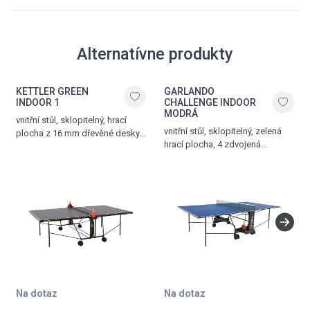
Alternatívne produkty
KETTLER GREEN
GARLANDO
INDOOR 1
CHALLENGE INDOOR
MODRÁ
vnitřní stůl, sklopitelný, hrací
vnitřní stůl, sklopitelný, zelená
plocha z 16 mm dřevěné desky,
hrací plocha, 4 zdvojená
4 otočná kolečka, síťka součástí
transportní kolečka, 2 otočná
stolu, možnost hry jednoho
o 360°, síťka součástí stolu,
hráče, držák na pálky
držák na pálky a míčky,
a míčky, hmotnost 61,5 kg,
bezpečný mechanismus
vyroben v Německu
sklopení stolu, hmotnost 69 kg,
modrá – černá
Na dotaz
Na dotaz