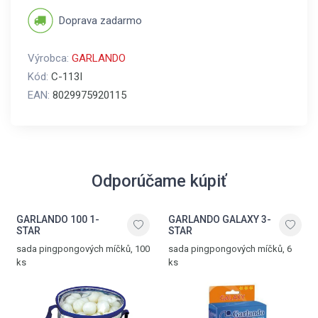
Doprava zadarmo
Výrobca:
GARLANDO
Kód:
C-113I
EAN:
8029975920115
Odporúčame kúpiť
GARLANDO 100 1-
GARLANDO GALAXY 3-
STAR
STAR
sada pingpongových míčků, 100
sada pingpongových míčků, 6
ks
ks