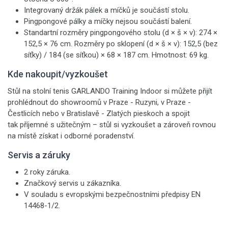
Integrovaný držák pálek a míčků je součástí stolu.
Pingpongové pálky a míčky nejsou součástí balení.
Standartní rozměry pingpongového stolu (d × š × v): 274 ×
152,5 × 76 cm. Rozměry po sklopení (d × š × v): 152,5 (bez
síťky) / 184 (se síťkou) × 68 × 187 cm. Hmotnost: 69 kg.
Kde nakoupit/vyzkoušet
Stůl na stolní tenis GARLANDO Training Indoor si můžete přijít
prohlédnout do showroomů v Praze - Ruzyni, v Praze -
Čestlicích nebo v Bratislavě - Zlatých pieskoch a spojit
tak příjemné s užitečným – stůl si vyzkoušet a zároveň rovnou
na místě získat i odborné poradenství.
Servis a záruky
2 roky záruka.
Značkový servis u zákazníka.
V souladu s evropskými bezpečnostními předpisy EN
14468-1/2.