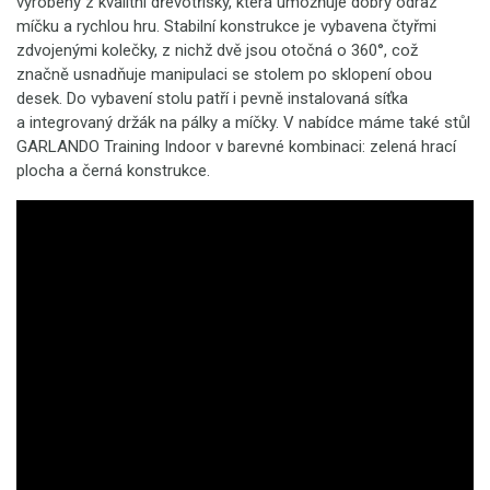
vyrobeny z kvalitní dřevotřísky, která umožňuje dobrý odraz
míčku a rychlou hru. Stabilní konstrukce je vybavena čtyřmi
zdvojenými kolečky, z nichž dvě jsou otočná o 360°, což
značně usnadňuje manipulaci se stolem po sklopení obou
desek. Do vybavení stolu patří i pevně instalovaná síťka
a integrovaný držák na pálky a míčky. V nabídce máme také stůl
GARLANDO Training Indoor v barevné kombinaci: zelená hrací
plocha a černá konstrukce.