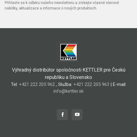
Přihlaste se k odběru našeho newsletteru a získejte včasné slevové
nabídky, aktualizace a informace o nových produktech.
Výhradný distribútor spoločnosti KETTLER pre Českú
republiku a Slovensko
Tel:
+421 222 205 962
, Služba:
+421 222 205 963
| E-mail:
info@kettler.sk