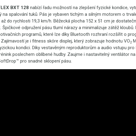
LEX BXT 128
nabízí řadu možností na zlepšení fyzické kondice, vyt
ý na spalování tuků. Pás je vybaven tichým a silným motorem o trval
 až do rychlosti 19,3 km/h. Běžecká plocha 152 x 51 cm je dostateč
t. Špičkové odpružení pásu tlumí nárazy a minimalizuje zátěž kloubů. K
ivačních programů, které lze díky Bluetooth rozhraní rozšířit o pro
 Zajímavostí je i fitness skóre displej, který zobrazuje hodnotu VO
M
2
fyzickou kondici. Díky vestavěným reproduktorům a audio vstupu pro
rénink poslechem oblíbené hudby. Zaujme i nastavitelný ventilátor na
oftDrop™ pro snadné sklopení pásu.