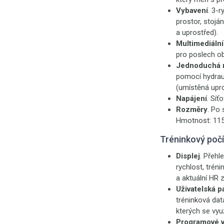
Vybavení
. 3-r
prostor, stoj
a uprostřed).
Multimediální
pro poslech ob
Jednoduchá 
pomocí hydraul
(umístěná upro
Napájení
. Síť
Rozměry
. Po 
Hmotnost: 115
Tréninkový poč
Displej
. Přeh
rychlost, trén
a aktuální HR 
Uživatelská 
tréninková data
kterých se vyu
Programové v