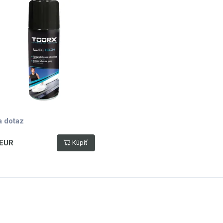
a dotaz
 EUR
Kúpiť