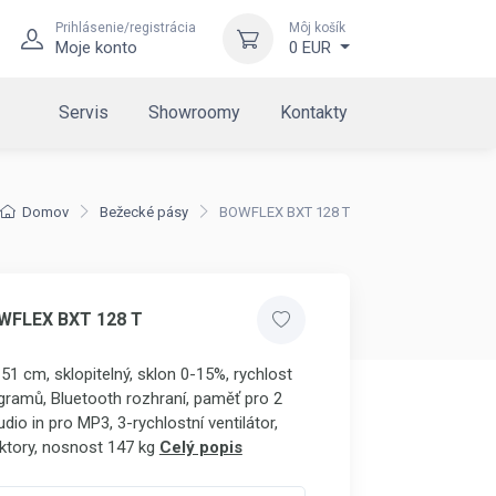
Prihlásenie/registrácia
Môj košík
Moje konto
0 EUR
Servis
Showroomy
Kontakty
Domov
Bežecké pásy
BOWFLEX BXT 128 T
WFLEX BXT 128 T
51 cm, sklopitelný, sklon 0-15%, rychlost
gramů, Bluetooth rozhraní, paměť pro 2
dio in pro MP3, 3-rychlostní ventilátor,
ktory, nosnost 147 kg
Celý popis