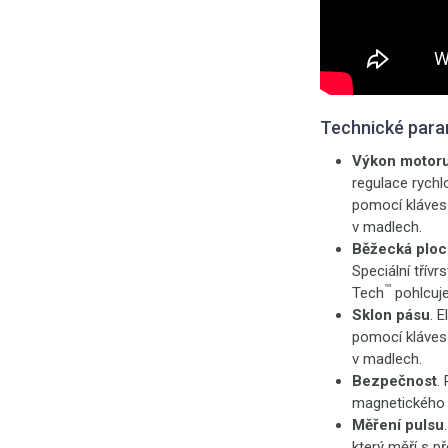
Technické para
Výkon motor
regulace rychl
pomocí kláves 
v madlech.
Běžecká ploc
Speciální třív
™
Tech
pohlcuje
Sklon pásu
. 
pomocí kláves 
v madlech.
Bezpečnost
.
magnetického k
Měření pulsu
který měří s př