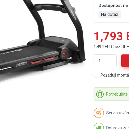
Dostupnost na
Na dotaz
1,793
1,494 EUR bez DP
Požaduji mont
Potrebujete
Servis u vás
Doprava za