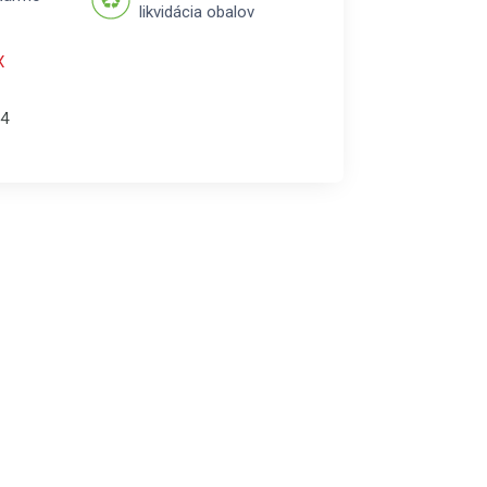
likvidácia obalov
X
4