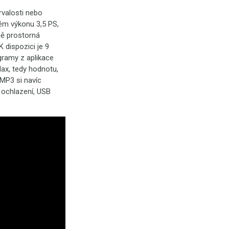
rvalosti nebo
ém výkonu 3,5 PS,
ně prostorná
 dispozici je 9
gramy z aplikace
ax, tedy hodnotu,
 MP3 si navíc
 ochlazení, USB