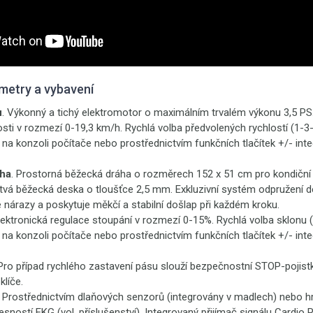
metry a vybavení
u
. Výkonný a tichý elektromotor o maximálním trvalém výkonu 3,5 PS.
osti v rozmezí 0-19,3 km/h. Rychlá volba předvolených rychlostí (1-
na konzoli počítače nebo prostřednictvím funkčních tlačítek +/- int
ha
. Prostorná běžecká dráha o rozměrech 152 x 51 cm pro kondiční b
rstvá běžecká deska o tloušťce 2,5 mm. Exkluzivní systém odpružení
 nárazy a poskytuje měkčí a stabilní došlap při každém kroku.
Elektronická regulace stoupání v rozmezí 0-15%. Rychlá volba sklonu
na konzoli počítače nebo prostřednictvím funkčních tlačítek +/- int
 Pro případ rychlého zastavení pásu slouží bezpečnostní STOP-pojis
líče.
. Prostřednictvím dlaňových senzorů (integrovány v madlech) nebo 
esností EKG (vol. příslušenství). Integrovaný přijímač signálu Cardio 