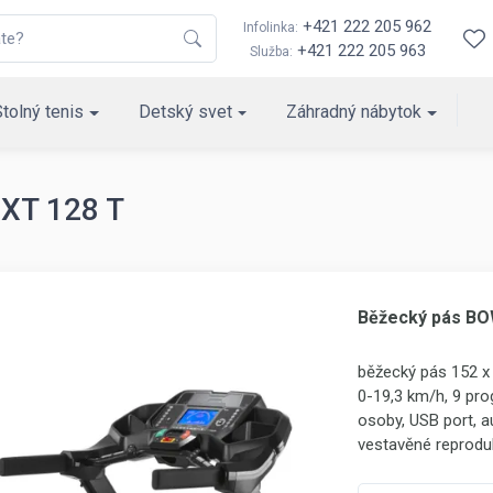
+421 222 205 962
Infolinka:
+421 222 205 963
Služba:
Stolný tenis
Detský svet
Záhradný nábytok
XT 128 T
Běžecký pás BO
běžecký pás 152 x 
0-19,3 km/h, 9 pro
osoby, USB port, au
vestavěné reprodu