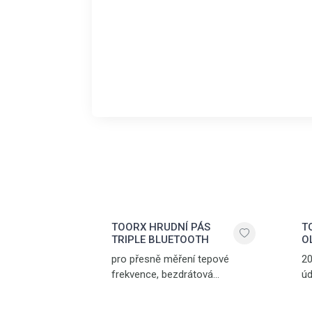
TOORX HRUDNÍ PÁS
T
TRIPLE BLUETOOTH
O
pro přesně měření tepové
20
frekvence, bezdrátová
úd
komunikace přes Bluetooth®
SMART, 5.3 kHz a ANT+