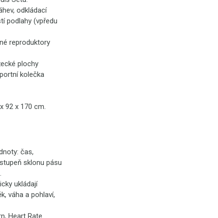
áhev, odkládací
tí podlahy (vpředu
ěné reproduktory
ecké plochy
portní kolečka
4 x 92 x 170 cm.
noty: čas,
é stupeň sklonu pásu
.
icky ukládají
k, váha a pohlaví,
n, Heart Rate