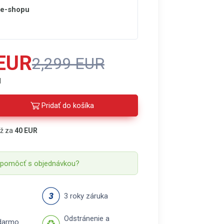
 e-shopu
 EUR
2,299 EUR
H
Pridať do košíka
áž za
40 EUR
 pomôcť s objednávkou?
3 roky záruka
Odstránenie a
darmo