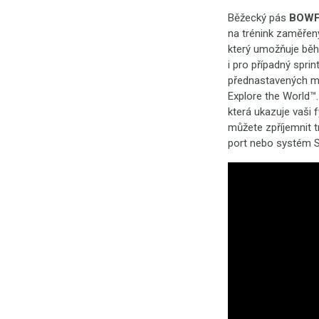
Běžecký pás
BOWF
na trénink zaměřen
který umožňuje běh
i pro případný sprin
přednastavených mot
Explore the World™.
která ukazuje vaši 
můžete zpříjemnit t
port nebo systém S