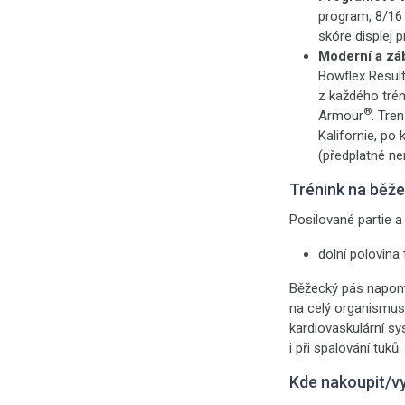
program, 8/16 
skóre displej 
Moderní a zá
Bowflex Result
z každého tré
®
Armour
. Tren
Kalifornie, po
(předplatné nen
Trénink na běž
Posilované partie a 
dolní polovina 
Běžecký pás napomá
na celý organismus 
kardiovaskulární sy
i při spalování tuků.
Kde nakoupit/v