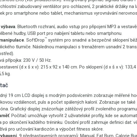
ychlostní zabudovaný ventilátor pro ochlazení, 2 praktické držáky na l
ánek pro smartphone nebo tablet, mechanismus vyrovnávání nerovnos
 výbava
. Bluetooth rozhraní, audio vstup pro připojení MP3 a vestav
líbené hudby, USB port pro nabíjení tabletu nebo smartphonu.
™
manipulace
. SoftDrop
systém pro snadné a bezpečné sklopení běž
ického tlumiče. Následnou manipulaci s trenažérem usnadní 2 trans
střed).
ová přípojka: 230 V / 50 Hz.
sestavení (d x š x v): 215 x 92 x 140 cm. Po sklopení (d x š x v): 133,
,5 kg.
ítač
ledný 19 cm LCD displej s modrým podsvícením zobrazuje měřené hod
inkovou vzdálenost, puls a počet spálených kalorií. Zobrazuje se tak
zóna. Grafický displej znázorňuje zátěžový profil zvoleného programu
paměť
. Počítač umožňuje vytvořit 2 uživatelské profily, kde se automat
 po skončení každého tréninku. Osobní profil zahrnuje definici dat: vě
žívá pro určování kardiozón a výpočet fitness skóre.
ybavení.
9 přednastavených programů: Manual, Fat Burn, Calorie Bur