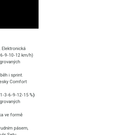
 Elektronická
3-6-9-10-12 km/h)
egrovaných
ěh i sprint.
 desky Comfort
 (1-3-6-9-12-15 %
)
egrovaných
tka ve formě
hrudním pásem,
Puls Setu.