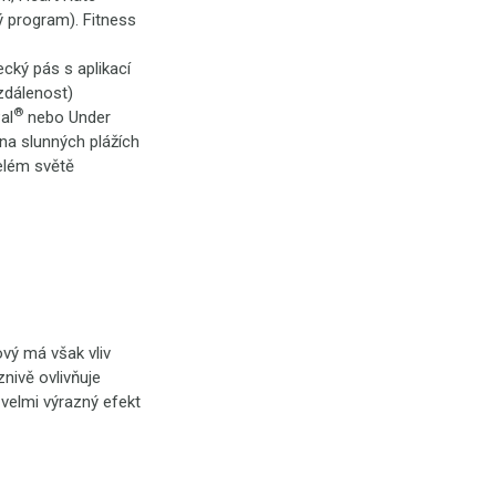
ý program). Fitness
cký pás s aplikací
zdálenost)
®
al
nebo Under
na slunných plážích
celém světě
vý má však vliv
nivě ovlivňuje
 velmi výrazný efekt