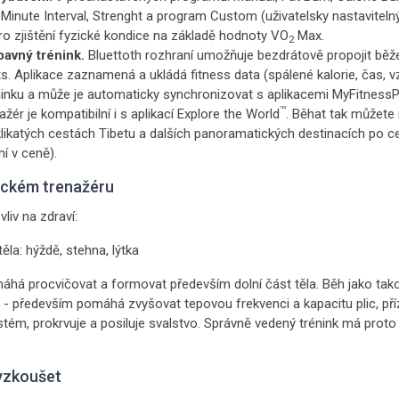
Minute Interval, Strenght a program Custom (uživatelsky nastaviteln
pro zjištění fyzické kondice na základě hodnoty VO
Max.
2
bavný trénink.
Bluettoth rozhraní umožňuje bezdrátově propojit běže
s. Aplikace zaznamená a ukládá fitness data (spálené kalorie, čas, v
ninku a může je automaticky synchronizovat s aplikacemi MyFitnessP
™
ažér je kompatibilní i s aplikací Explore the World
. Běhat tak můžete 
 klikatých cestách Tibetu a dalších panoramatických destinacích po 
í v ceně).
eckém trenažéru
vliv na zdraví:
těla: hýždě, stehna, lýtka
há procvičovat a formovat především dolní část těla. Běh jako tako
- především pomáhá zvyšovat tepovou frekvenci a kapacitu plic, příz
stém, prokrvuje a posiluje svalstvo. Správně vedený trénink má proto
yzkoušet