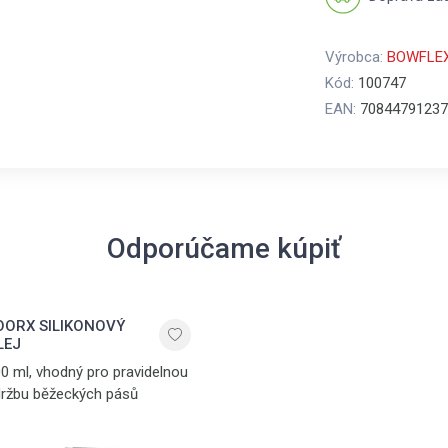
Výrobca:
BOWFLE
Kód:
100747
EAN:
70844791237
Odporúčame kúpiť
OORX SILIKONOVÝ
LEJ
0 ml, vhodný pro pravidelnou
ržbu běžeckých pásů