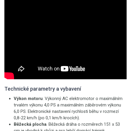
Technické parametry a vybavení
Výkon motoru
. Výkonný AC elektromotor o maximálním
trvalém výkonu 4,0 PS a maximálním záběrovém výkonu
6,0 PS. Elektronické nastavení rychlosti běhu v rozmezí
0,8-22 km/h (po 0,1 km/h krocích).
Běžecká plocha
. Běžecká dráha o rozměrech 151 x 53
cm je vhodná k chůzi a pro lehčí domácí trénink,