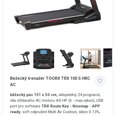
Bežecký trenažér TOORX TRX 100 S HRC
AC
běžecký pás 151 x 53 cm,
sklopitelný, 24 programů,
síla střídavého AC motoru 4/6 HP (6 - max.výkon), USB
port pro software
TRX Route Key - Kinomap - APP
ready
, soft odpružení Multi Air Cushion, sklon 0-13%,