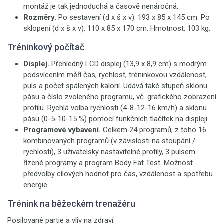
montáž je tak jednoduchá a časově nenáročná.
Rozměry
. Po sestavení (d x š x v): 193 x 85 x 145 cm. Po
sklopení (d x š x v): 110 x 85 x 170 cm. Hmotnost: 103 kg.
Tréninkový počítač
Displej.
Přehledný LCD
displej (13,9 x 8,9 cm) s modrým
podsvícením měří čas, rychlost, tréninkovou vzdálenost,
puls a počet spálených kalorií. Udává také stupeň sklonu
pásu a číslo zvoleného programu, vč. grafického zobrazení
profilu. Rychlá volba rychlosti (4-8-12-16 km/h) a sklonu
pásu (0-5-10-15 %) pomocí funkčních tlačítek na displeji.
Programové vybavení.
Celkem 24 programů, z toho 16
kombinovaných programů (v závislosti na stoupání /
rychlosti), 3 uživatelsky nastavitelné profily, 3 pulsem
řízené programy a program Body Fat Test. Možnost
předvolby cílových hodnot pro čas, vzdálenost a spotřebu
energie.
Trénink na běžeckém trenažéru
Posilované partie a vliv na zdraví: