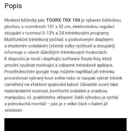
Popis
Moderní běžecký pás
TOORX TRX 100
je vybaven běžeckou
plochou o rozměrech 151 x 53 cm, elektronickou regulací
stoupání v rozmezí 0-13% a 24 tréninkovými programy.
Multifunkční tréninkový počítač s podsvíceným displejem
a intuitivním ovládáním (včetně volby rychlosti a stoupání)
informuje o všech důležitých tréninkových hodnotách.
K dispozici je nově i doplňující software Route Key, který
umožní využívat motivující a zábavné tréninkové aplikace.
Prostřednictvím google map můžete například při tréninku
procestovat vybraný kout světa nebo si naopak vybrat trénink
zaměřený na efektivní spalování kalorií. Uživatelé ocení také
nadstandartní nosnost, komfortní ovládání a snadnou
manipulaci, vč. praktického sklopení. Další výhodou je rychlá
a jednoduchá montáž – pás je z velké části v balení již
sestaven.