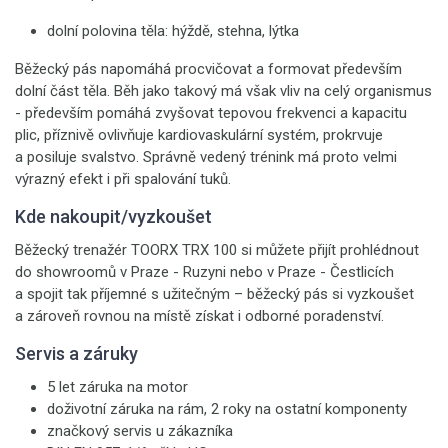
dolní polovina těla: hýždě, stehna, lýtka
Běžecký pás napomáhá procvičovat a formovat především
dolní část těla. Běh jako takový má však vliv na celý organismus
- především pomáhá zvyšovat tepovou frekvenci a kapacitu
plic, příznivě ovlivňuje kardiovaskulární systém, prokrvuje
a posiluje svalstvo. Správně vedený trénink má proto velmi
výrazný efekt i při spalování tuků.
Kde nakoupit/vyzkoušet
Běžecký trenažér TOORX TRX 100 si můžete přijít prohlédnout
do showroomů v Praze - Ruzyni nebo v Praze - Čestlicích
a spojit tak příjemné s užitečným – běžecký pás si vyzkoušet
a zároveň rovnou na místě získat i odborné poradenství.
Servis a záruky
5 let záruka na motor
doživotní záruka na rám, 2 roky na ostatní komponenty
značkový servis u zákazníka