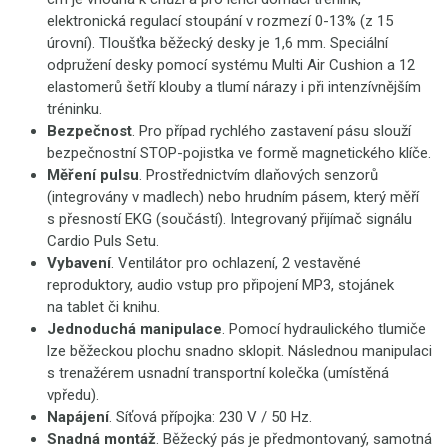
elektronická regulací stoupání v rozmezí 0-13% (z 15
úrovní). Tloušťka běžecký desky je 1,6 mm. Speciální
odpružení desky pomocí systému Multi Air Cushion a 12
elastomerů šetří klouby a tlumí nárazy i při intenzívnějším
tréninku.
Bezpečnost
. Pro případ rychlého zastavení pásu slouží
bezpečnostní STOP-pojistka ve formě magnetického klíče.
Měření pulsu
. Prostřednictvím dlaňových senzorů
(integrovány v madlech) nebo hrudním pásem, který měří
s přesností EKG (součástí). Integrovaný přijímač signálu
Cardio Puls Setu.
Vybavení
. Ventilátor pro ochlazení, 2 vestavěné
reproduktory, audio vstup pro připojení MP3, stojánek
na tablet či knihu.
Jednoduchá manipulace
. Pomocí hydraulického tlumiče
lze běžeckou plochu snadno sklopit. Následnou manipulaci
s trenažérem usnadní transportní kolečka (umístěná
vpředu).
Napájení
. Síťová přípojka: 230 V / 50 Hz.
Snadná montáž
. Běžecký pás je předmontovaný, samotná