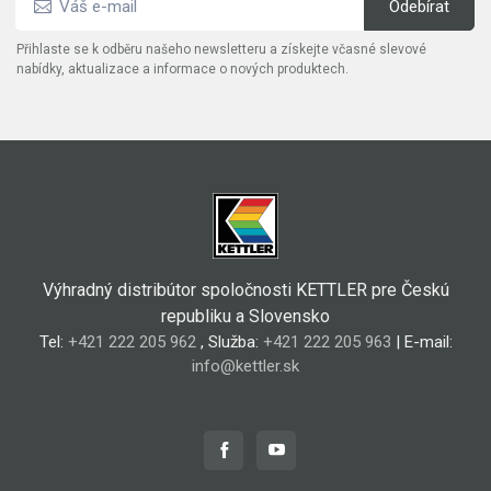
Přihlaste se k odběru našeho newsletteru a získejte včasné slevové
nabídky, aktualizace a informace o nových produktech.
Výhradný distribútor spoločnosti KETTLER pre Českú
republiku a Slovensko
Tel:
+421 222 205 962
, Služba:
+421 222 205 963
| E-mail:
info@kettler.sk