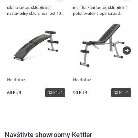
šikmá lavice, sklopitelná,
multifunkční lavice, sklopitelná,
nastavitelný sklon, nosnost 100
polohovatelná opěrka zad
kg
i sedací část, hmotnost 12 kg,
nosnost 120 kg
Na dotaz
Na dotaz
60 EUR
90 EUR
Kúpiť
Kúpiť
Navštivte showroomy Kettler