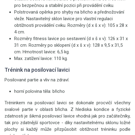
pro bezpečnou a stabilní pozici při provádění cviku.
Polstrovaná opěrka pro shyby na břicho a přednožování
vleže. Nastavitelný sklon lavice pro vlastní regulaci
obtížnosti provádění cviku. Rozměry (d x š x v): 105 x 28 x
4 cm.
Rozměry fitness lavice po sestavení (d x š x v): 126 x 31 x
31 cm. Rozměry po sklopení (d x š x v): 128 x 9,5 x 31,5
cm. Hmotnost lavice: 6,5 kg.
Max. zatížení lavice: 110 kg.
Trénink na posilovací lavici
Posilované partie a vliv na zdraví:
horní polovina těla: břicho
Tréninkem na posilovací lavici se dokonale procvičí všechny
svalové partie v oblasti břicha. Z hlediska kondice a fyzické
zdatnosti je šikmá posilovací lavice vhodná jak pro začátečníky,
tak pro zdatnější sportovce - díky nastavitelnému sklonu ložné
plochy si každý může přizpůsobit obtížnost tréninku podle