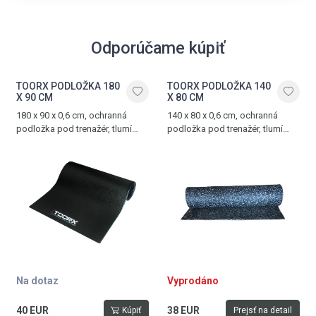
Odporúčame kúpiť
TOORX PODLOŽKA 180
TOORX PODLOŽKA 140
X 90 CM
X 80 CM
180 x 90 x 0,6 cm, ochranná
140 x 80 x 0,6 cm, ochranná
podložka pod trenažér, tlumí
podložka pod trenažér, tlumí
hluk a vibrace, vyrobena z PVC
hluk a vibrace, vyrobena z PVC
Na dotaz
Vyprodáno
40 EUR
38 EUR
Kúpiť
Prejsť na detail