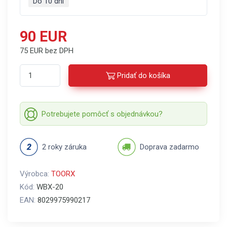
Do 10 dní
90 EUR
75 EUR bez DPH
Pridať do košíka
Potrebujete pomôcť s objednávkou?
2 roky záruka
Doprava zadarmo
Výrobca:
TOORX
Kód:
WBX-20
EAN:
8029975990217