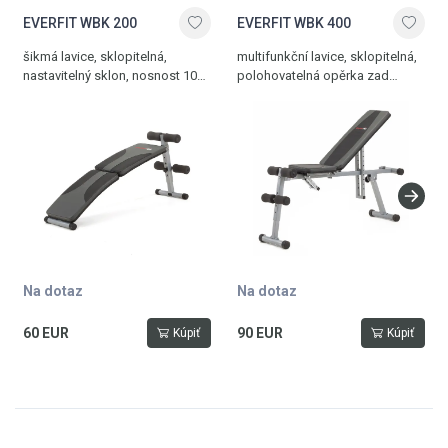
EVERFIT WBK 200
EVERFIT WBK 400
šikmá lavice, sklopitelná,
multifunkční lavice, sklopitelná,
nastavitelný sklon, nosnost 100
polohovatelná opěrka zad
kg
i sedací část, hmotnost 12 kg,
nosnost 120 kg
Na dotaz
Na dotaz
60 EUR
90 EUR
Kúpiť
Kúpiť