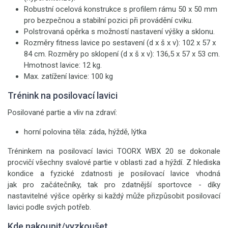
Robustní ocelová konstrukce s profilem rámu 50 x 50 mm
pro bezpečnou a stabilní pozici při provádění cviku.
Polstrovaná opěrka s možností nastavení výšky a sklonu.
Rozměry fitness lavice po sestavení (d x š x v): 102 x 57 x
84 cm. Rozměry po sklopení (d x š x v): 136,5 x 57 x 53 cm.
Hmotnost lavice: 12 kg.
Max. zatížení lavice: 100 kg
Trénink na posilovací lavici
Posilované partie a vliv na zdraví:
horní polovina těla: záda, hýždě, lýtka
Tréninkem na posilovací lavici TOORX WBX 20 se dokonale
procvičí všechny svalové partie v oblasti zad a hýždí. Z hlediska
kondice a fyzické zdatnosti je posilovací lavice vhodná
jak pro začátečníky, tak pro zdatnější sportovce - díky
nastavitelné výšce opěrky si každý může přizpůsobit posilovací
lavici podle svých potřeb.
Kde nakoupit/vyzkoušet