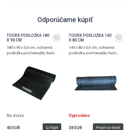
Odporúčame kúpiť
TOORX PODLOŽKA 180
TOORX PODLOŽKA 140
X 90 CM
X 80 CM
180 x 90 x 0,6 cm, ochranná
140 x 80 x 0,6 cm, ochranná
podložka pod trenažér, tlumí
podložka pod trenažér, tlumí
hluk a vibrace, vyrobena z PVC
hluk a vibrace, vyrobena z PVC
Na dotaz
Vyprodáno
40 EUR
38 EUR
Kúpiť
Prejsť na detail