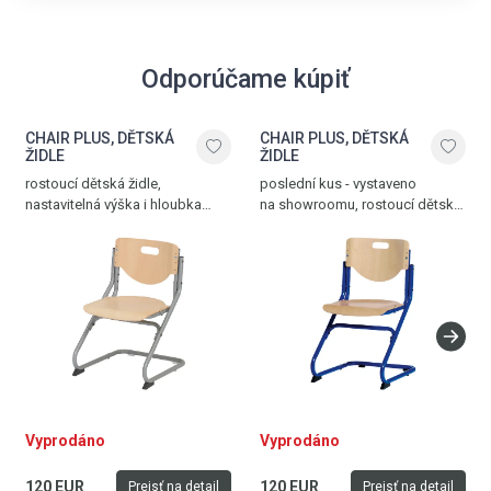
Odporúčame kúpiť
CHAIR PLUS, DĚTSKÁ
CHAIR PLUS, DĚTSKÁ
ŽIDLE
ŽIDLE
rostoucí dětská židle,
poslední kus - vystaveno
nastavitelná výška i hloubka
na showroomu, rostoucí dětská
sedadla, stříbrná - buk, vyrobena
židle, nastavitelná hloubka
v Německu
i výška seddadla, modrá - buk,
vyrobena v Německu
Vyprodáno
Vyprodáno
120 EUR
120 EUR
Prejsť na detail
Prejsť na detail