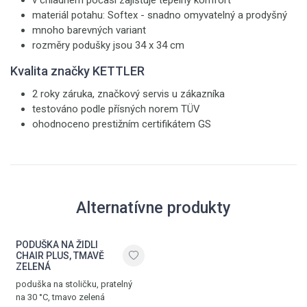
v chladném počasí zajišťuje tepelný komfort
materiál potahu: Softex - snadno omyvatelný a prodyšný
mnoho barevných variant
rozměry podušky jsou 34 x 34 cm
Kvalita značky KETTLER
2 roky záruka, značkový servis u zákazníka
testováno podle přísných norem TÜV
ohodnoceno prestižním certifikátem GS
Alternatívne produkty
PODUŠKA NA ŽIDLI
CHAIR PLUS, TMAVĚ
ZELENÁ
poduška na stoličku, pratelný
na 30 °C, tmavo zelená