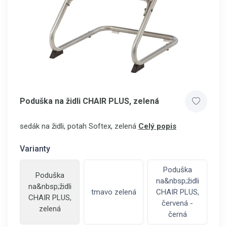
Poduška na židli CHAIR PLUS, zelená
sedák na židli, potah Softex, zelená
Celý popis
Varianty
Poduška
Poduška
na&nbsp;židli
na&nbsp;židli
tmavo zelená
CHAIR PLUS,
CHAIR PLUS,
červená -
zelená
černá