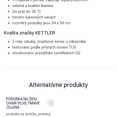
v chladném počasí zajišťuje tepelný komfort
odolná a kvalitní tkanina
lze prát do 30 °C
mnoho barevných variant
rozměry podušky jsou 34 x 34 cm
Kvalita značky KETTLER
2 roky záruka, značkový servis u zákazníka
testováno podle přísných norem TÜV
ohodnoceno prestižním certifikátem GS
Alternatívne produkty
PODUŠKA NA ŽIDLI
CHAIR PLUS, TMAVĚ
ZELENÁ
poduška na stoličku, pratelný