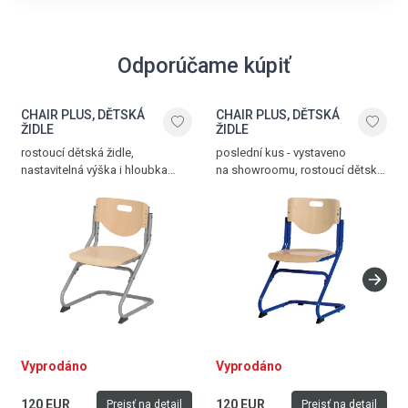
Odporúčame kúpiť
CHAIR PLUS, DĚTSKÁ
CHAIR PLUS, DĚTSKÁ
ŽIDLE
ŽIDLE
rostoucí dětská židle,
poslední kus - vystaveno
nastavitelná výška i hloubka
na showroomu, rostoucí dětská
sedadla, stříbrná - buk, vyrobena
židle, nastavitelná hloubka
v Německu
i výška seddadla, modrá - buk,
vyrobena v Německu
Vyprodáno
Vyprodáno
120 EUR
120 EUR
Prejsť na detail
Prejsť na detail