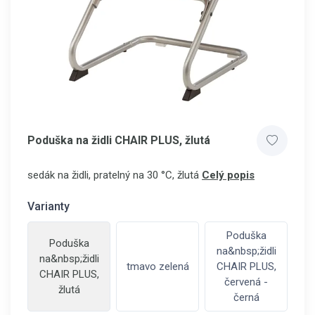
Poduška na židli CHAIR PLUS, žlutá
sedák na židli, pratelný na 30 °C, žlutá
Celý popis
Varianty
Poduška
Poduška
na&nbsp;židli
na&nbsp;židli
tmavo zelená
CHAIR PLUS,
CHAIR PLUS,
červená -
žlutá
černá