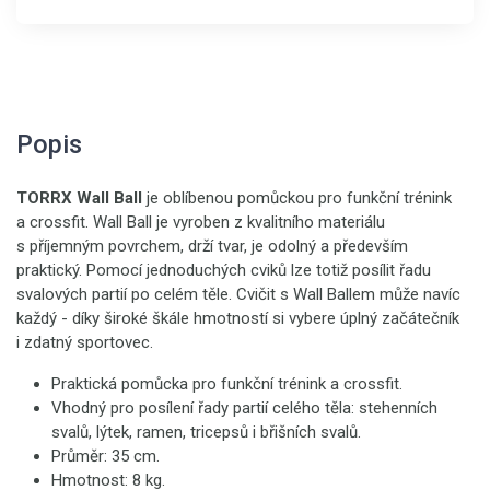
Popis
TORRX Wall Ball
je oblíbenou pomůckou pro funkční trénink
a crossfit. Wall Ball je vyroben z kvalitního materiálu
s příjemným povrchem, drží tvar, je odolný a především
praktický. Pomocí jednoduchých cviků lze totiž posílit řadu
svalových partií po celém těle. Cvičit s Wall Ballem může navíc
každý - díky široké škále hmotností si vybere úplný začátečník
i zdatný sportovec.
Praktická pomůcka pro funkční trénink a crossfit.
Vhodný pro posílení řady partií celého těla: stehenních
svalů, lýtek, ramen, tricepsů i břišních svalů.
Průměr: 35 cm.
Hmotnost: 8 kg.