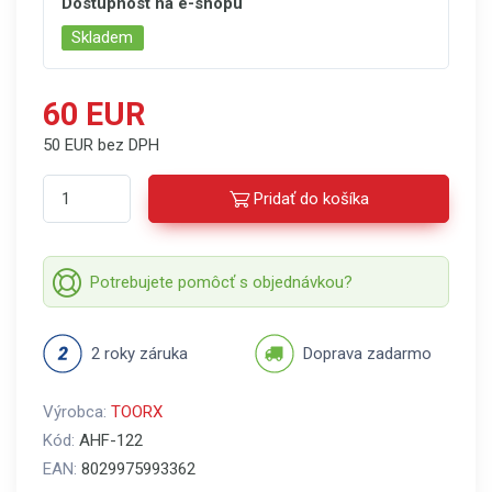
Dostupnost na e-shopu
Skladem
60 EUR
50 EUR bez DPH
Pridať do košíka
Potrebujete pomôcť s objednávkou?
2 roky záruka
Doprava zadarmo
Výrobca:
TOORX
Kód:
AHF-122
EAN:
8029975993362