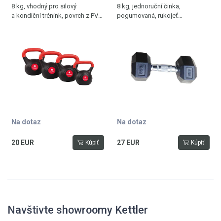
8 kg, vhodný pro silový
8 kg, jednoruční činka,
a kondiční trénink, povrch z PVC,
pogumovaná, rukojeť
černá - červená
s protiskluzovým vroubkováním
Na dotaz
Na dotaz
20 EUR
27 EUR
Kúpiť
Kúpiť
Navštivte showroomy Kettler