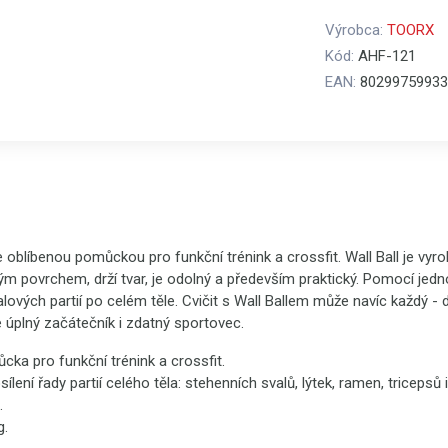
Výrobca:
TOORX
Kód:
AHF-121
EAN:
80299759933
e oblíbenou pomůckou pro funkční trénink a crossfit. Wall Ball je vyro
ým povrchem, drží tvar, je odolný a především praktický. Pomocí jed
valových partií po celém těle. Cvičit s Wall Ballem může navíc každý - 
 úplný začátečník i zdatný sportovec.
cka pro funkční trénink a crossfit.
lení řady partií celého těla: stehenních svalů, lýtek, ramen, tricepsů i
.
g.