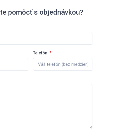
ete pomôcť s objednávkou?
Telefón:
*