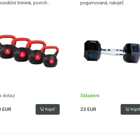
kondiční trénink, povrch
pogumovaná, rukojeť
PVC, černá - červená
s protiskluzovým
vroubkováním
a dotaz
Skladem
0 EUR
23 EUR
Kúpiť
Kúpi