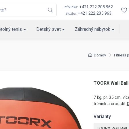
+421 222 205 962
Infolinka:
+421 222 205 963
Služba:
Stolný tenis
Detský svet
Záhradný nábytok
Domov
Fitness
TOORX Wall Ball
7 kg, pr. 35 cm, v
trénink a crossfit
C
Varianty
TOORX Wall Ball