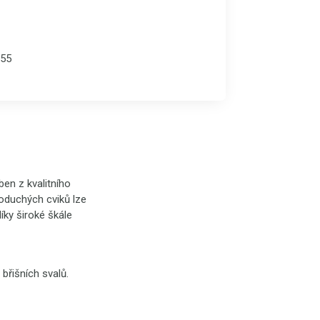
55
ben z kvalitního
noduchých cviků lze
díky široké škále
 břišních svalů.