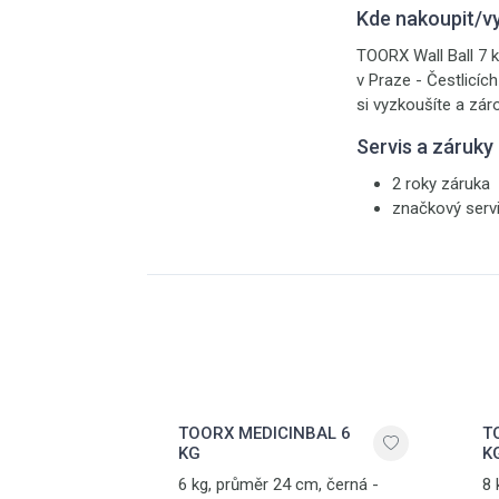
Kde nakoupit/v
TOORX Wall Ball 7 k
v Praze - Čestlicíc
si vyzkoušíte a zár
Servis a záruky
2 roky záruka
značkový serv
TOORX MEDICINBAL 6
T
KG
K
6 kg, průměr 24 cm, černá -
8 