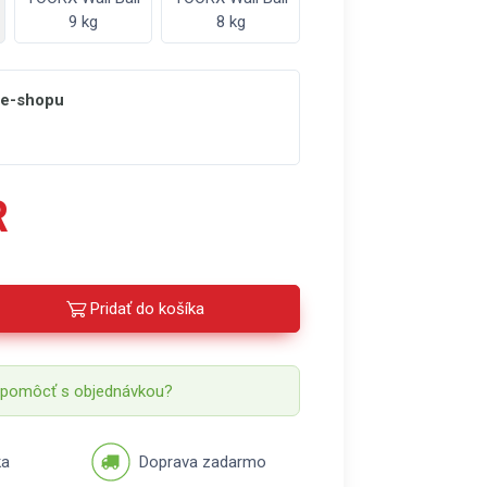
9 kg
8 kg
 e-shopu
R
Pridať do košíka
 pomôcť s objednávkou?
ka
Doprava zadarmo