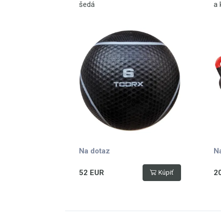
šedá
a 
z 
Na dotaz
N
52 EUR
2
Kúpiť