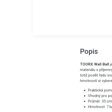
Popis
TOORX Wall Ball
j
materiálu s příjemn
totiž posílit řadu s
hmotností si vybere
Praktická pomů
Vhodný pro posí
Průměr: 35 cm
Hmotnost: 7 k