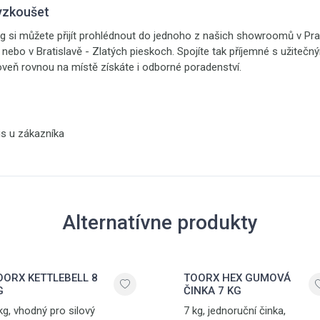
yzkoušet
g si můžete přijít prohlédnout do jednoho z našich showroomů v Pra
h nebo v Bratislavě - Zlatých pieskoch. Spojíte tak příjemné s užiteč
oveň rovnou na místě získáte i odborné poradenství.
is u zákazníka
Alternatívne produkty
OORX KETTLEBELL 8
TOORX HEX GUMOVÁ
G
ČINKA 7 KG
kg, vhodný pro silový
7 kg, jednoruční činka,