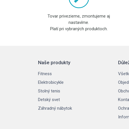
Tovar privezieme, zmontujeme aj
nastavíme.
Platí pri vybraných produktoch.
Naše produkty
Důle
Fitness
Všetk
Elektrobicykle
Objed
Stolný tenis
Obch
Detský svet
Konta
Záhradný nábytok
Ochra
Infor