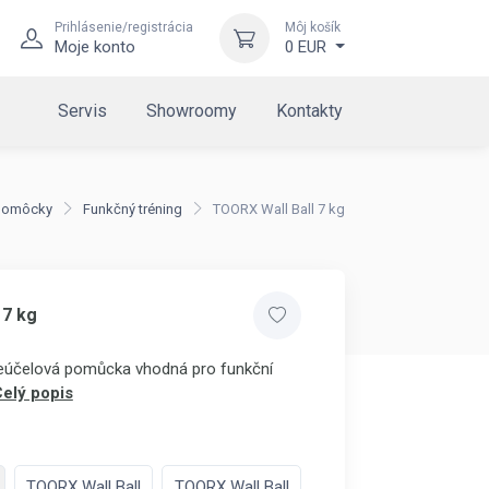
Prihlásenie/registrácia
Môj košík
Moje konto
0 EUR
Servis
Showroomy
Kontakty
 pomôcky
Funkčný tréning
TOORX Wall Ball 7 kg
 7 kg
íceúčelová pomůcka vhodná pro funkční
elý popis
TOORX Wall Ball
TOORX Wall Ball