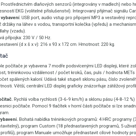
. Prostřednictvím dlaňových senzorů (integrovány v madlech) nebo 
esností EKG (volitelné příslušenství). Integrovaný přijímač signálu Ca
 vybavení
. USB port, audio vstup pro připojení MP3 a vestavěný repr
 2 držáky na láhev s vodou, transportní kolečka (vpředu) a mechanis
lahy (vzadu).
ová přípojka: 230 V / 50 Hz.
sestavení (d x š x v): 216 x 93 x 172 cm. Hmotnost: 220 kg.
ítač
le počítače je vybavena 7 modře podsvícenými LED displeji, které z
ost, tréninkovou vzdálenost / počet kroků, čas, puls / hodnota METs
počet spálených kalorií. Udává také stupeň sklonu pásu, číslo zvole
tnosti. Větší, centrální LED displej graficky znázorňuje zátěžový prof
čítač.
Rychlá volba rychlosti (3-6-9 km/h) a sklonu pásu (4-8-12 %
vesnici počítače. Pomocí 9 tlačítek v horní části počítače si lze snadn
gram.
ybavení.
Bohatá nabídka tréninkových programů: 4 HRC programy (3
stavitelný), program Custom (18 přednastavených programů, 5 uživat
 profilů), program Manuale umožňuje přednastavit cílové hodnoty pr