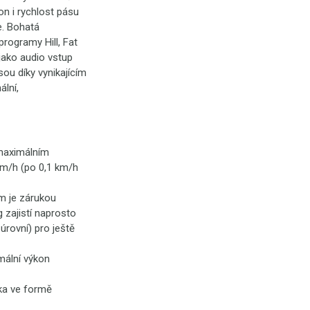
on i rychlost pásu
e. Bohatá
programy Hill, Fat
 jako audio vstup
ou díky vynikajícím
ální,
 maximálním
km/h (po 0,1 km/h
m je zárukou
 zajistí naprosto
úrovní) pro ještě
mální výkon
tka ve formě