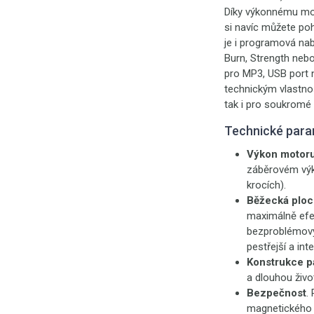
Díky výkonnému moto
si navíc můžete poh
je i programová nab
Burn, Strength nebo
pro MP3, USB port 
technickým vlastnos
tak i pro soukromé v
Technické para
Výkon motor
záběrovém výko
krocích).
Běžecká ploc
maximálně efek
bezproblémový
pestřejší a int
Konstrukce p
a dlouhou život
Bezpečnost
.
magnetického k