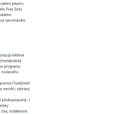
hrudním pásem,
rdio Puls Setu.
oduktor.
mus vyrovnávání
obrazují měřené
 (metabolický
ného programu
il zvoleného
) pomocí funkčních
o navolit i vybraný
 přednastavené, 1
elsky
o čas, vzdálenost