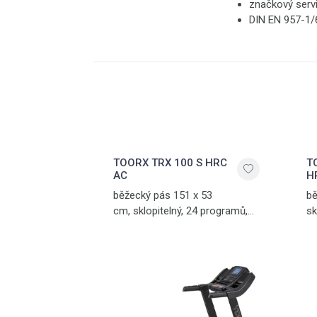
značkový serv
DIN EN 957-1/6
TOORX TRX 100 S HRC
T
AC
H
běžecký pás 151 x 53
bě
cm, sklopitelný, 24 programů,
sk
síla střídavého AC motoru 4/6
mo
HP (6 - max.výkon), USB port
ma
pro software TRX Route Key -
pr
Kinomap - APP ready, soft
Ki
odpružení Multi Air Cushion,
od
sklon 0-13%, rychlost 0,8-22
sk