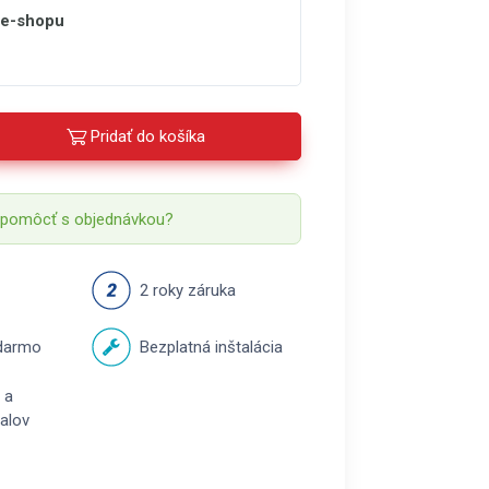
 e-shopu
Pridať do košíka
 pomôcť s objednávkou?
2 roky záruka
darmo
Bezplatná inštalácia
 a
balov