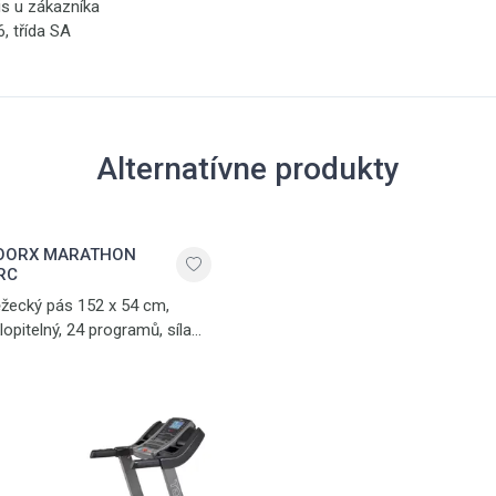
is u zákazníka
, třída SA
Alternatívne produkty
OORX MARATHON
RC
žecký pás 152 x 54 cm,
lopitelný, 24 programů, síla
toru 4/6 HP (6 -
x.výkon)USB port
o software TRX Route Key -
nomap - APP ready, soft
pružení Multi Air Cushion,
lon 0-13%, rychlost 0,8-22