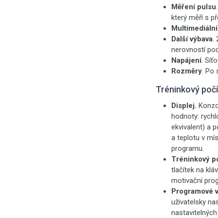
Měření pulsu
který měří s př
Multimediální
Další výbava
.
nerovností pod
Napájení
. Síť
Rozměry
. Po 
Tréninkový poč
Displej.
Konzo
hodnoty: rychl
ekvivalent) a 
a teplotu v mís
programu.
Tréninkový po
tlačítek na klá
motivační pro
Programové v
uživatelsky na
nastavitelných