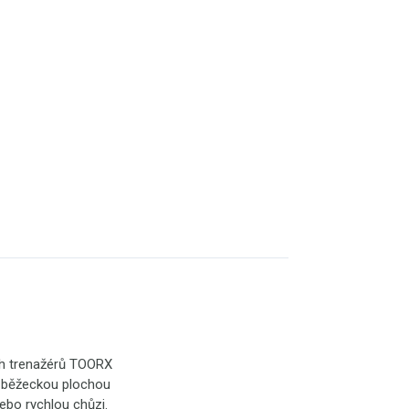
ch trenažérů TOORX
í běžeckou plochou
nebo rychlou chůzi.