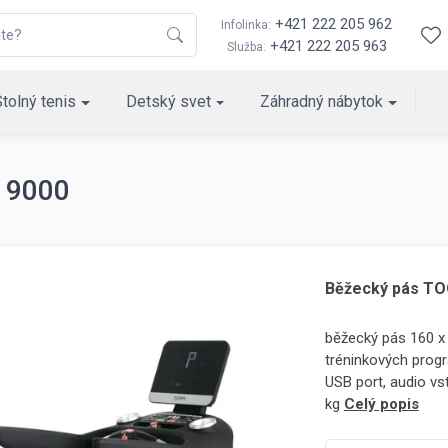
+421 222 205 962
Infolinka:
+421 222 205 963
Služba:
Stolný tenis
Detský svet
Záhradný nábytok
 9000
Běžecký pás TO
běžecký pás 160 x
tréninkových progr
USB port, audio vs
kg
Celý popis