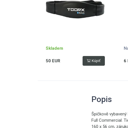
Skladem
N
50 EUR
6
Kúpiť
Popis
Špičkově vybavený 
Full Commercial. T
160 x 56 cm, záruko