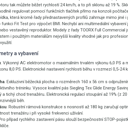
ru tak můžete běžet rychlostí 24 km/h, a to při sklonu až 19 %. Skl
odlně regulovat pomocí funkčních tlačítek přímo na konzoli počítač
ídka, která kromě řady přednastavených profilů zahrnuje mimo jiné i 
 funkci Fit Test pro výpočet BMI. Nechybí ani multimediální vybavení
nebo vestavěný reproduktor. Modely z řady TOORX Full Commercial js
tem i použitým materiálům nejvyšší kvality vhodné jak pro profesion
yužití.
metry a vybavení
u
. Výkonný AC elektromotor o maximálním trvalém výkonu 6,0 PS a
nu 8,0 PS. Elektronické nastavení rychlosti běhu v rozmezí 0,5-24 
ha
. Exkluzivní běžecká plocha o rozměrech 160 x 56 cm s odpružení
tivního tréninku. Vysoce kvalitní pás Siegling Tex Glide Energy Saving
 a tichý chod trenažéru
.
Elektronická regulací stoupání až 19% (z 20 
enzivnější běh.
ásu
. Robustní rámová konstrukce s nosností až 180 kg zaručují opti
nost trenažéru i při vysoké frekvenci užívání.
 Pro případ rychlého zastavení pásu slouží bezpečnostní STOP-pojis
líče.