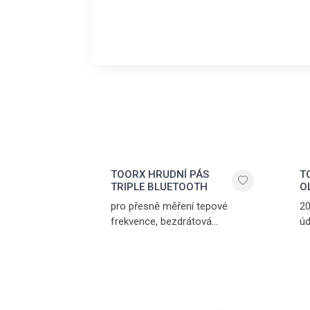
TOORX HRUDNÍ PÁS
T
TRIPLE BLUETOOTH
O
pro přesně měření tepové
20
frekvence, bezdrátová
úd
komunikace přes Bluetooth®
SMART, 5.3 kHz a ANT+
technologii, nastavitelný
popruh, dosah až 10 m