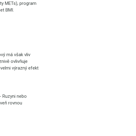
oty METs), program
očet BMI.
vý má však vliv
nivě ovlivňuje
 velmi výrazný efekt
- Ruzyni nebo
roveň rovnou