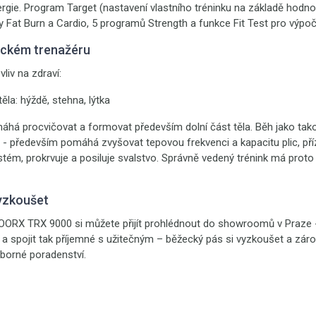
rgie. Program Target (nastavení vlastního tréninku na základě hodn
my Fat Burn a Cardio, 5 programů Strength a funkce Fit Test pro výp
eckém trenažéru
vliv na zdraví:
těla: hýždě, stehna, lýtka
há procvičovat a formovat především dolní část těla. Běh jako tako
- především pomáhá zvyšovat tepovou frekvenci a kapacitu plic, příz
stém, prokrvuje a posiluje svalstvo. Správně vedený trénink má proto
yzkoušet
OORX TRX 9000 si můžete přijít prohlédnout do showroomů v Praze 
h a spojit tak příjemné s užitečným – běžecký pás si vyzkoušet a zá
dborné poradenství.