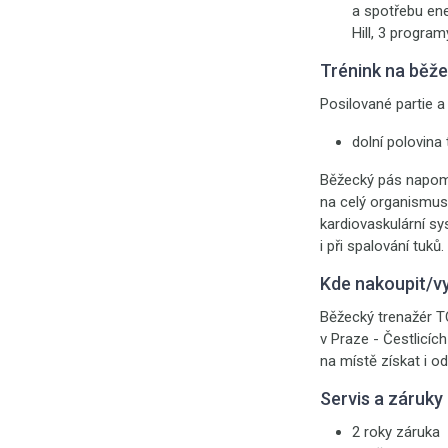
a spotřebu ene
Hill, 3 progra
Trénink na běž
Posilované partie a 
dolní polovina 
Běžecký pás napomá
na celý organismus 
kardiovaskulární sy
i při spalování tuků.
Kde nakoupit/v
Běžecký trenažér T
v Praze - Čestlicíc
na místě získat i o
Servis a záruky
2 roky záruka