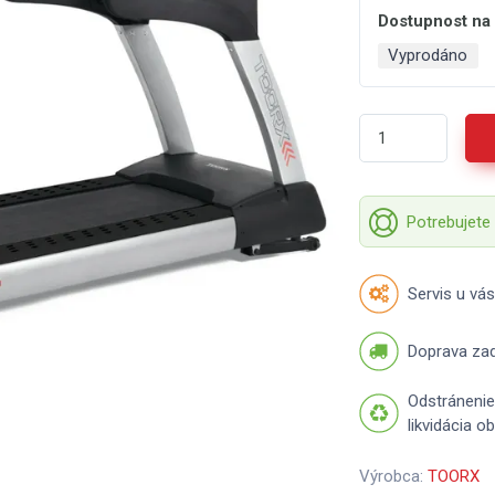
Dostupnost na
Vyprodáno
Potrebujete
Servis u vás
Doprava za
Odstránenie
likvidácia o
Výrobca:
TOORX