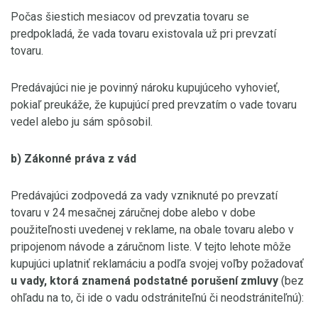
Počas šiestich mesiacov od prevzatia tovaru se
predpokladá, že vada tovaru existovala už pri prevzatí
tovaru.
Predávajúci nie je povinný nároku kupujúceho vyhovieť,
pokiaľ preukáže, že kupujúcí pred prevzatím o vade tovaru
vedel alebo ju sám spôsobil.
b) Zákonné práva z vád
Predávajúci zodpovedá za vady vzniknuté po prevzatí
tovaru v 24 mesačnej záručnej dobe alebo v dobe
použiteľnosti uvedenej v reklame, na obale tovaru alebo v
pripojenom návode a záručnom liste. V tejto lehote môže
kupujúci uplatniť reklamáciu a podľa svojej voľby požadovať
u vady, ktorá znamená podstatné porušení zmluvy
(bez
ohľadu na to, či ide o vadu odstrániteľnú či neodstrániteľnú):