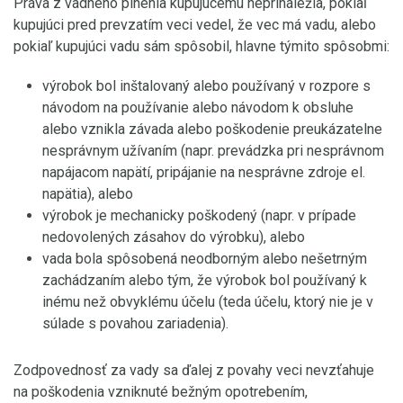
Práva z vadného plnenia kupujúcemu neprináležia, pokiaľ
kupujúci pred prevzatím veci vedel, že vec má vadu, alebo
pokiaľ kupujúci vadu sám spôsobil, hlavne týmito spôsobmi:
výrobok bol inštalovaný alebo používaný v rozpore s
návodom na používanie alebo návodom k obsluhe
alebo vznikla závada alebo poškodenie preukázatelne
nesprávnym užívaním (napr. prevádzka pri nesprávnom
napájacom napätí, pripájanie na nesprávne zdroje el.
napätia), alebo
výrobok je mechanicky poškodený (napr. v prípade
nedovolených zásahov do výrobku), alebo
vada bola spôsobená neodborným alebo nešetrným
zachádzaním alebo tým, že výrobok bol používaný k
inému než obvyklému účelu (teda účelu, ktorý nie je v
súlade s povahou zariadenia).
Zodpovednosť za vady sa ďalej z povahy veci nevzťahuje
na poškodenia vzniknuté bežným opotrebením,