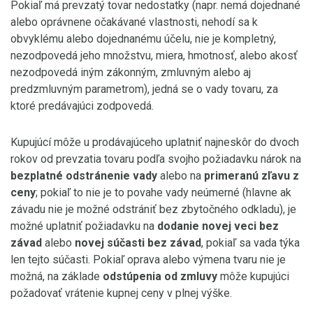
Pokiaľ má prevzatý tovar nedostatky (napr. nemá dojednané
alebo oprávnene očakávané vlastnosti, nehodí sa k
obvyklému alebo dojednanému účelu, nie je kompletný,
nezodpovedá jeho množstvu, miera, hmotnosť, alebo akosť
nezodpovedá iným zákonným, zmluvným alebo aj
predzmluvným parametrom), jedná se o vady tovaru, za
ktoré predávajúci zodpovedá.
Kupujúcí môže u prodávajúceho uplatniť najneskôr do dvoch
rokov od prevzatia tovaru podľa svojho požiadavku nárok na
bezplatné odstránenie vady
alebo na
primeranú zľavu z
ceny
; pokiaľ to nie je to povahe vady neúmerné (hlavne ak
závadu nie je možné odstrániť bez zbytočného odkladu), je
možné uplatniť požiadavku na
dodanie novej veci bez
závad
alebo
novej súčasti bez závad
, pokiaľ sa vada týka
len tejto súčasti. Pokiaľ oprava alebo výmena tvaru nie je
možná, na základe
odstúpenia od zmluvy
môže kupujúci
požadovať vrátenie kupnej ceny v plnej výške.