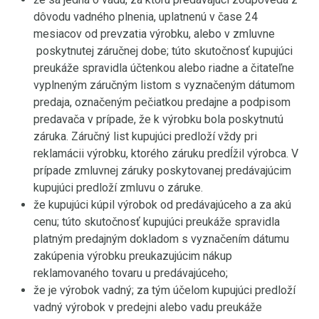
dôvodu vadného plnenia, uplatnenú v čase 24
mesiacov od prevzatia výrobku, alebo v zmluvne
poskytnutej záručnej dobe; túto skutočnosť kupujúci
preukáže spravidla účtenkou alebo riadne a čitateľne
vyplneným záručným listom s vyznačeným dátumom
predaja, označeným pečiatkou predajne a podpisom
predavača v prípade, že k výrobku bola poskytnutú
záruka. Záručný list kupujúci predloží vždy pri
reklamácii výrobku, ktorého záruku predĺžil výrobca. V
prípade zmluvnej záruky poskytovanej predávajúcim
kupujúci predloží zmluvu o záruke.
že kupujúci kúpil výrobok od predávajúceho a za akú
cenu; túto skutočnosť kupujúci preukáže spravidla
platným predajným dokladom s vyznačením dátumu
zakúpenia výrobku preukazujúcim nákup
reklamovaného tovaru u predávajúceho;
že je výrobok vadný; za tým účelom kupujúci predloží
vadný výrobok v predejni alebo vadu preukáže