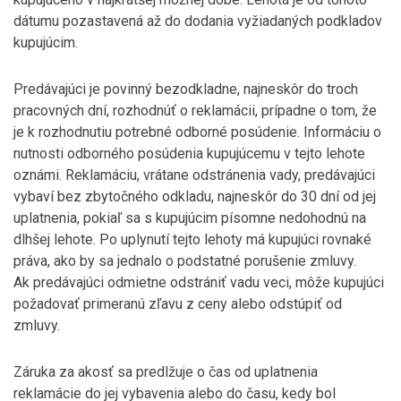
dátumu pozastavená až do dodania vyžiadaných podkladov
kupujúcim.
Predávajúci je povinný bezodkladne, najneskôr do troch
pracovných dní, rozhodnúť o reklamácii, prípadne o tom, že
je k rozhodnutiu potrebné odborné posúdenie. Informáciu o
nutnosti odborného posúdenia kupujúcemu v tejto lehote
oznámi. Reklamáciu, vrátane odstránenia vady, predávajúci
vybaví bez zbytočného odkladu, najneskôr do 30 dní od jej
uplatnenia, pokiaľ sa s kupujúcim písomne nedohodnú na
dlhšej lehote. Po uplynutí tejto lehoty má kupujúci rovnaké
práva, ako by sa jednalo o podstatné porušenie zmluvy.
Ak predávajúci odmietne odstrániť vadu veci, môže kupujúci
požadovať primeranú zľavu z ceny alebo odstúpiť od
zmluvy.
Záruka za akosť sa predlžuje o čas od uplatnenia
reklamácie do jej vybavenia alebo do času, kedy bol