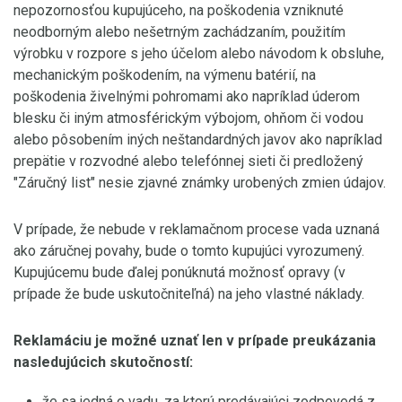
nepozornosťou kupujúceho, na poškodenia vzniknuté
neodborným alebo nešetrným zachádzaním, použitím
výrobku v rozpore s jeho účelom alebo návodom k obsluhe,
mechanickým poškodením, na výmenu batérií, na
poškodenia živelnými pohromami ako napríklad úderom
blesku či iným atmosférickým výbojom, ohňom či vodou
alebo pôsobením iných neštandardných javov ako napríklad
prepätie v rozvodné alebo telefónnej sieti či predložený
"Záručný list" nesie zjavné známky urobených zmien údajov.
V prípade, že nebude v reklamačnom procese vada uznaná
ako záručnej povahy, bude o tomto kupujúci vyrozumený.
Kupujúcemu bude ďalej ponúknutá možnosť opravy (v
prípade že bude uskutočniteľná) na jeho vlastné náklady.
Reklamáciu je možné uznať len v prípade preukázania
nasledujúcich skutočností:
že sa jedná o vadu, za ktorú predávajúci zodpovedá z