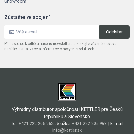
Showroom
Zůstaňte ve spojení
Přihlaste se k odběru našeho newsletteru a získejte včasné slevové
nabídky, aktualizace a informace o nových produktech.
Výhradný distribútor spoločnosti KETTLER pre Českú
republiku a Slovensko
Tel:
+421 222 205 962
, Služba:
+421 222 205 963
| E-mail:
info@kettler.sk