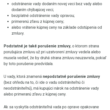
odstránenie vady dodaním novej veci bez vady alebo
dodaním chýbajúcej veci;
bezplatné odstránenie vady opravou;
primerenú zľavu z kúpnej ceny;
alebo vrátenie kúpnej ceny na základe odstúpenia od
zmluvy.
Podstatné je také porušenie zmluvy
, o ktorom strana
porušujúca zmluvu už pri uzatvorení zmluvy vedela alebo
musela vedieť, že by druhá strana zmluvu neuzavrela, pokiaľ
by toto porušenie predvídala.
U vady, ktorá znamená
nepodstatné porušenie zmluvy
(bez ohľedu na to, či ide o vadu odstrániteľnú či
neodstrániteľnú), má kupujúci nárok na odstránenie vady
alebo primeranú zľavu z kúpnej ceny.
Ak sa vyskytla odstrániteľná vada po oprave opakovane