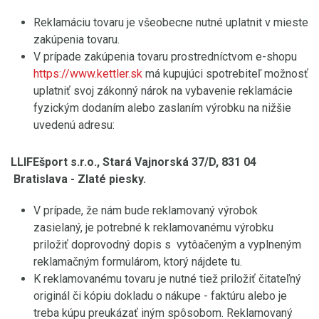
Reklamáciu tovaru je všeobecne nutné uplatnit v mieste
zakúpenia tovaru.
V prípade zakúpenia tovaru prostredníctvom e-shopu
https://www.kettler.sk
má kupujúci spotrebiteľ možnosť
uplatniť svoj zákonný nárok na vybavenie reklamácie
fyzickým dodaním alebo zaslaním výrobku na nižšie
uvedenú adresu:
LLIFEšport s.r.o., Stará Vajnorská 37/D, 831 04
Bratislava - Zlaté piesky.
V prípade, že nám bude reklamovaný výrobok
zasielaný, je potrebné k reklamovanému výrobku
priložiť doprovodný dopis s vytôačeným a vyplneným
reklamačným formulárom, ktorý nájdete tu.
K reklamovanému tovaru je nutné tiež priložiť čitateľný
originál či kópiu dokladu o nákupe - faktúru alebo je
treba kúpu preukázať iným spôsobom. Reklamovaný