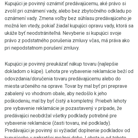
Kupujúci je povinný oznámiť predávajúcemu, aké právo si
zvolil pri oznámení vady, alebo bez zbytočného odkladu po
oznámení vady. Zmena voľby bez súhlasu predávajúceho je
možná len vtedy, pokiaľ žiadal kupujúci opravu vady, ktorá sa
ukáže byť neodstrániteľná. Nevyberie si kupujúci svoje
právo z podstatného porušenia zmluvy včas, má práva ako
pri nepodstatnom porušení zmluvy.
Kupujúci je povinný preukázať nákup tovaru (najlepšie
dokladom o kúpe). Lehota pre vybavenie reklamácie beží od
odovzdania/doručenia tovaru predávajúcemu alebo do
miesta určeného na oprave. Tovar by mal byť pri preprave
zabalený vo vhodnom obale, aby nedošlo k jeho
poškodeniu, mal by byť čistý a kompletný. Priebeh lehoty
pre vybavenie reklamácie je pozastavený v prípade, že
predávajúci neobdržal všetky podklady potrebné pre
vybavenie reklamácie (časti tovaru, iné podklady).
Predávajúci je povinný si vyžiadať doplnenie podkladov od
kupujúceho v najkratšej možnej dobe. Lehota je od tohoto